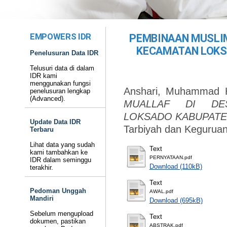
EMPOWERS IDR
PEMBINAAN MUSLI
KECAMATAN LOKS
Penelusuran Data IDR
Telusuri data di dalam
IDR kami
menggunakan fungsi
Anshari, Muhammad H
penelusuran lengkap
(Advanced).
MUALLAF DI DE
LOKSADO KABUPATE
Update Data IDR
Tarbiyah dan Keguruan
Terbaru
Lihat data yang sudah
Text
kami tambahkan ke
PERNYATAAN.pdf
IDR dalam seminggu
Download (110kB)
terakhir.
Text
Pedoman Unggah
AWAL.pdf
Mandiri
Download (695kB)
Sebelum mengupload
Text
dokumen, pastikan
ABSTRAK.pdf