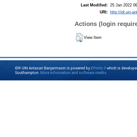
Last Modified:
25 Jan 2022 06
URI:
http://idr.uin-a
Actions (login requir
View Item
IDR UIN Antasari Banjarmasin is powered by
EPrints 3
which is develope
Southampton.
More information and software credits
.