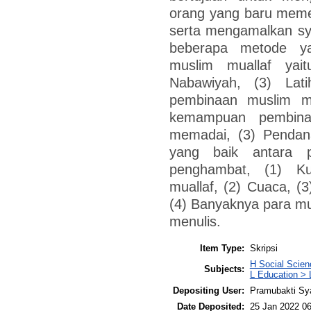
orang yang baru meme
serta mengamalkan sy
beberapa metode y
muslim muallaf yai
Nabawiyah, (3) Lat
pembinaan muslim mua
kemampuan pembina 
memadai, (3) Penda
yang baik antara p
penghambat, (1) Ku
muallaf, (2) Cuaca, 
(4) Banyaknya para m
menulis.
Item Type:
Skripsi
H Social Scien
Subjects:
L Education > 
Depositing User:
Pramubakti Sy
Date Deposited:
25 Jan 2022 06