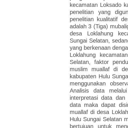
kecamatan Loksado ka
penelitian yang digu
penelitian kualitatif d
adalah 3 (Tiga) mubali
desa Loklahung kec
Sungai Selatan, sedang
yang berkenaan denga
Loklahung kecamata
Selatan, faktor pen
muslim muallaf di d
kabupaten Hulu Sunga
menggunakan observ
Analisis data melalui
interpretasi data dan 
data maka dapat dis
muallaf di desa Lokl
Hulu Sungai Selatan 
bertujuan untuk men