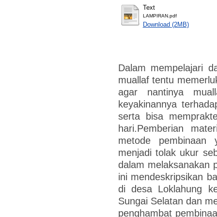
Text
LAMPIRAN.pdf
Download (2MB)
Dalam mempelajari d
muallaf tentu memerlu
agar nantinya mual
keyakinannya terhada
serta bisa memprakt
hari.Pemberian mate
metode pembinaan y
menjadi tolak ukur se
dalam melaksanakan pe
ini mendeskripsikan 
di desa Loklahung k
Sungai Selatan dan me
penghambat pembinaan