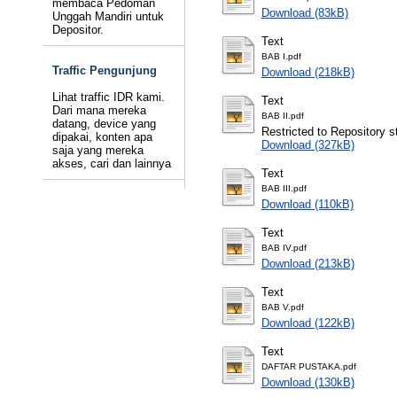
membaca Pedoman
Download (83kB)
Unggah Mandiri untuk
Depositor.
Text
BAB I.pdf
Traffic Pengunjung
Download (218kB)
Lihat traffic IDR kami.
Text
Dari mana mereka
BAB II.pdf
datang, device yang
Restricted to Repository st
dipakai, konten apa
Download (327kB)
saja yang mereka
akses, cari dan lainnya
Text
BAB III.pdf
Download (110kB)
Text
BAB IV.pdf
Download (213kB)
Text
BAB V.pdf
Download (122kB)
Text
DAFTAR PUSTAKA.pdf
Download (130kB)