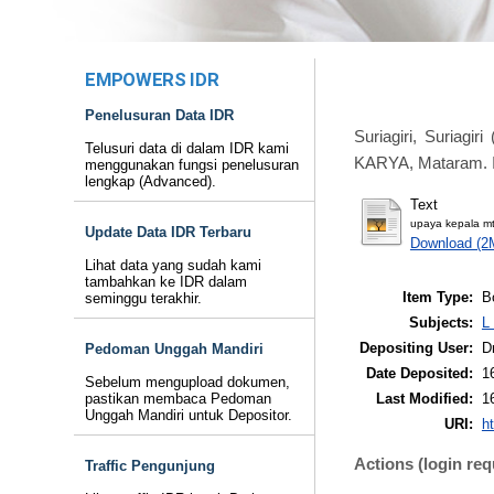
EMPOWERS IDR
Penelusuran Data IDR
Suriagiri, Suriagiri
(
Telusuri data di dalam IDR kami
KARYA, Mataram. 
menggunakan fungsi penelusuran
lengkap (Advanced).
Text
upaya kepala mt
Update Data IDR Terbaru
Download (2
Lihat data yang sudah kami
tambahkan ke IDR dalam
Item Type:
B
seminggu terakhir.
Subjects:
L
Depositing User:
D
Pedoman Unggah Mandiri
Date Deposited:
1
Sebelum mengupload dokumen,
Last Modified:
1
pastikan membaca Pedoman
Unggah Mandiri untuk Depositor.
URI:
ht
Actions (login req
Traffic Pengunjung