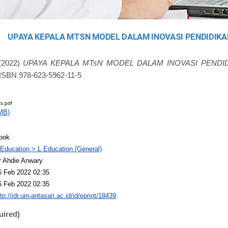
UPAYA KEPALA MTSN MODEL DALAM INOVASI PENDIDIKA
2022)
UPAYA KEPALA MTsN MODEL DALAM INOVASI PENDID
ISBN 978-623-5962-11-5
s.pdf
MB)
ook
 Education > L Education (General)
r Ahdie Anwary
6 Feb 2022 02:35
6 Feb 2022 02:35
tp://idr.uin-antasari.ac.id/id/eprint/18439
uired)