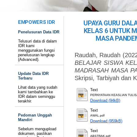
EMPOWERS IDR
UPAYA GURU DAL
KELAS 6 UNTUK 
Penelusuran Data IDR
MASA PANDEMI
Telusuri data di dalam
IDR kami
menggunakan fungsi
Raudah, Raudah
(202
penelusuran lengkap
(Advanced).
BELAJAR SISWA KE
MADRASAH MASA PAN
Update Data IDR
Skripsi, Tarbiyah dan 
Terbaru
Lihat data yang sudah
Text
kami tambahkan ke
PERNYATAAN KEASLIAN TULIS
IDR dalam seminggu
Download (94kB)
terakhir.
Text
Pedoman Unggah
AWAL.pdf
Mandiri
Download (959kB)
Sebelum mengupload
Text
dokumen, pastikan
ABSTRAK.pdf