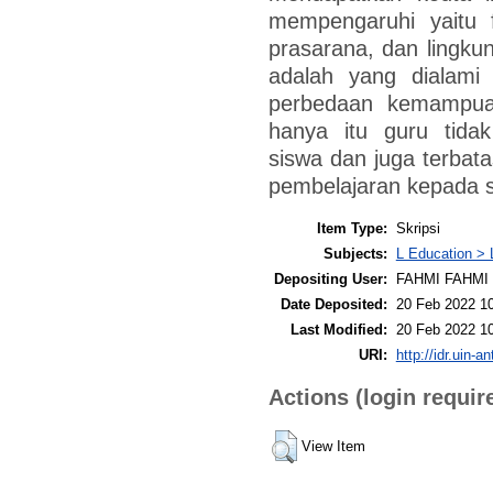
mempengaruhi yaitu f
prasarana, dan lingk
adalah yang dialami 
perbedaan kemampua
hanya itu guru tid
siswa dan juga terba
pembelajaran kepada s
Item Type:
Skripsi
Subjects:
L Education > 
Depositing User:
FAHMI FAHMI
Date Deposited:
20 Feb 2022 1
Last Modified:
20 Feb 2022 1
URI:
http://idr.uin-a
Actions (login requir
View Item