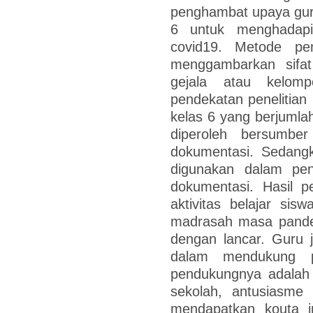
penghambat upaya guru 
6 untuk menghadap
covid19. Metode penel
menggambarkan sifat 
gejala atau kelom
pendekatan penelitian k
kelas 6 yang berjumlah
diperoleh bersumbe
dokumentasi. Sedang
digunakan dalam pen
dokumentasi. Hasil p
aktivitas belajar si
madrasah masa pandem
dengan lancar. Guru 
dalam mendukung pr
pendukungnya adalah 
sekolah, antusiasme
mendapatkan kouta in