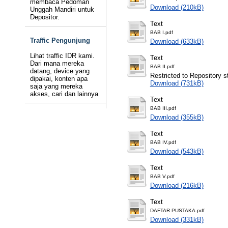
membaca Pedoman
Download (210kB)
Unggah Mandiri untuk
Depositor.
Text
BAB I.pdf
Traffic Pengunjung
Download (633kB)
Lihat traffic IDR kami.
Text
Dari mana mereka
BAB II.pdf
datang, device yang
Restricted to Repository st
dipakai, konten apa
Download (731kB)
saja yang mereka
akses, cari dan lainnya
Text
BAB III.pdf
Download (355kB)
Text
BAB IV.pdf
Download (543kB)
Text
BAB V.pdf
Download (216kB)
Text
DAFTAR PUSTAKA.pdf
Download (331kB)