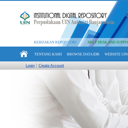
KEBIJAKAN REPOSITORI
HELP DESK AND SUPPO
TENTANG KAMI
BROWSE DATA IDR
WEBSITE UIN
Login
Create Account