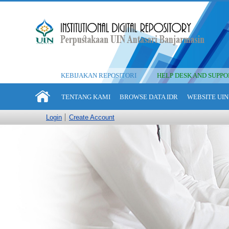
KEBIJAKAN REPOSITORI
HELP DESK AND SUPPO
TENTANG KAMI
BROWSE DATA IDR
WEBSITE UIN
Login
Create Account