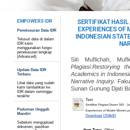
EMPOWERS IDR
SERTIFIKAT HASIL
EXPERIENCES OF
Penelusuran Data IDR
INDONESIAN STATE
Telusuri data di dalam
NAR
IDR kami
menggunakan fungsi
penelusuran lengkap
(Advanced).
Siti Muflichah, Mufl
Plagiasi:Restorying
Update Data IDR
Academics in Indonesia
Terbaru
Narrative Inquiry.
Fakul
Lihat data yang sudah
kami tambahkan ke
Sunan Gunung Djati B
IDR dalam seminggu
terakhir.
Text
Sertifikat Plagiasi Dosen 582 - J
Pedoman Unggah
Experiences of Muslim Women.p
Mandiri
Download (259kB)
Sebelum mengupload
dokumen, pastikan
Item Type:
Other