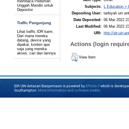
membaca Pedoman
Unggah Mandiri untuk
Subjects:
L Education > 
Depositor.
Depositing User:
tarbiyah uin an
Date Deposited:
06 Mar 2022 2
Traffic Pengunjung
Last Modified:
06 Mar 2022 2
Lihat traffic IDR kami.
URI:
http://idr.uin-a
Dari mana mereka
datang, device yang
Actions (login requir
dipakai, konten apa
saja yang mereka
akses, cari dan lainnya
View Item
IDR UIN Antasari Banjarmasin is powered by
EPrints 3
which is develope
Southampton.
More information and software credits
.