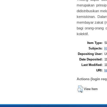
merupakan prinsip 
didistribusikan me
kemiskinan. Dala
membayar zakat (m
bagi orang-orang 
kolektif.
Item Type:
S
Subjects:
H
Depositing User:
U
Date Deposited:
1
Last Modified:
1
URI:
ht
Actions (login req
View Item