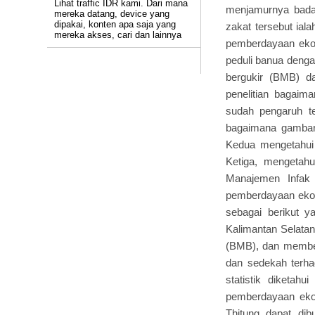
Lihat traffic IDR kami. Dari mana
menjamurnya badan
mereka datang, device yang
dipakai, konten apa saja yang
zakat tersebut ial
mereka akses, cari dan lainnya
pemberdayaan eko
peduli banua deng
bergukir (BMB) d
penelitian bagaim
sudah pengaruh te
bagaimana gambar
Kedua mengetahui 
Ketiga, mengetah
Manajemen Infak
pemberdayaan ekonom
sebagai berikut 
Kalimantan Selatan
(BMB), dan member
dan sedekah terha
statistik diketa
pemberdayaan ekon
Thitung dapat di