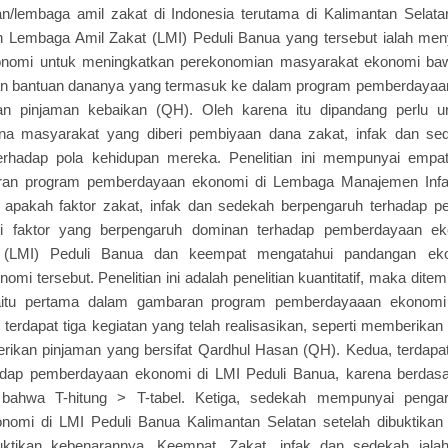
/lembaga amil zakat di Indonesia terutama di Kalimantan Selata
ah Lembaga Amil Zakat (LMI) Peduli Banua yang tersebut ialah me
nomi untuk meningkatkan perekonomian masyarakat ekonomi bawa
an bantuan dananya yang termasuk ke dalam program pemberdayaan,
an pinjaman kebaikan (QH). Oleh karena itu dipandang perlu u
ana masyarakat yang diberi pembiyaan dana zakat, infak dan se
rhadap pola kehidupan mereka. Penelitian ini mempunyai empat
an program pemberdayaan ekonomi di Lembaga Manajemen Infak
apakah faktor zakat, infak dan sedekah berpengaruh terhadap 
ui faktor yang berpengaruh dominan terhadap pemberdayaan 
 (LMI) Peduli Banua dan keempat mengatahui pandangan eko
i tersebut. Penelitian ini adalah penelitian kuantitatif, maka ditem
yaitu pertama dalam gambaran program pemberdayaaan ekonomi
 terdapat tiga kegiatan yang telah realisasikan, seperti memberikan
ikan pinjaman yang bersifat Qardhul Hasan (QH). Kedua, terdapat
dap pemberdayaan ekonomi di LMI Peduli Banua, karena berdasar
hui bahwa T-hitung > T-tabel. Ketiga, sedekah mempunyai peng
omi di LMI Peduli Banua Kalimantan Selatan setelah dibuktikan m
buktikan kebenarannya. Keempat, Zakat, infak dan sedekah ial