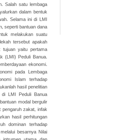
n. Salah satu lembaga
nyalurkan dalam bentuk
h. Selama ini di LMI
 seperti bantuan dana
ntuk melakukan suatu
dekah tersebut apakah
 tujuan yaitu pertama
 (LMI) Peduli Banua.
pemberdayaan ekonomi.
ekonomi pada Lembaga
nomi Islam terhadap
ukanlah hasil penelitian
 di LMI Peduli Banua
 bantuan modal bergulir
 pengaruh zakat, infak
kan hasil perhitungan
aruh dominan terhadap
elalui besarnya Nilai
ah intrumen utama dan