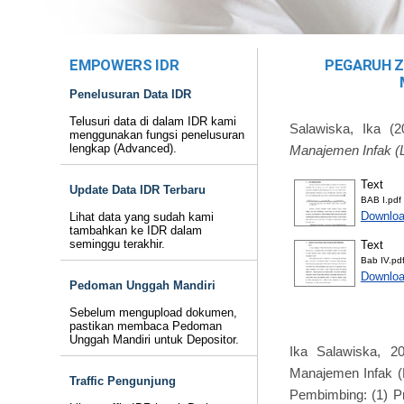
EMPOWERS IDR
PEGARUH Z
Penelusuran Data IDR
Telusuri data di dalam IDR kami
Salawiska, Ika
(2
menggunakan fungsi penelusuran
lengkap (Advanced).
Manajemen Infak (L
Text
Update Data IDR Terbaru
BAB I.pdf
Downloa
Lihat data yang sudah kami
tambahkan ke IDR dalam
seminggu terakhir.
Text
Bab IV.pd
Downloa
Pedoman Unggah Mandiri
Sebelum mengupload dokumen,
pastikan membaca Pedoman
Unggah Mandiri untuk Depositor.
Ika Salawiska, 
Manajemen Infak (L
Traffic Pengunjung
Pembimbing: (1) Pr