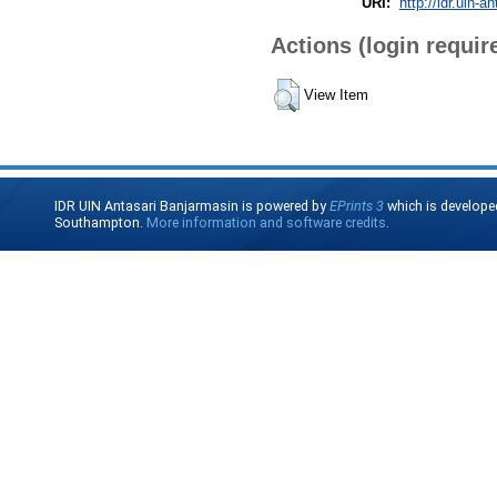
URI:
http://idr.uin-a
Actions (login requir
View Item
IDR UIN Antasari Banjarmasin is powered by
EPrints 3
which is develope
Southampton.
More information and software credits
.