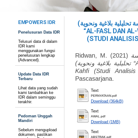
EMPOWERS IDR
تحليلية بلاغية ونحوية
“AL-FASL DAN AL
Penelusuran Data IDR
(STUDI ANALISI
Telusuri data di dalam
IDR kami
menggunakan fungsi
Ridwan, M.
(2021)
سة
penelusuran lengkap
(Advanced).
تحليلية بلاغية ونحوية) “Al-Fasl dan Al-Wasl dalam Surah Al-
Kahfi (Studi Analisi
Update Data IDR
Pascasarjana.
Terbaru
Lihat data yang sudah
Text
kami tambahkan ke
PERNYATAAN.pdf
IDR dalam seminggu
Download (364kB)
terakhir.
Text
Pedoman Unggah
AWAL.pdf
Mandiri
Download (1MB)
Sebelum mengupload
Text
dokumen, pastikan
ABSTRAK.pdf