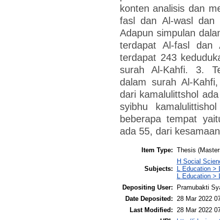
konten analisis dan m
fasl dan Al-wasl dan
Adapun simpulan dalam 
terdapat Al-fasl dan 
terdapat 243 keduduka
surah Al-Kahfi. 3. T
dalam surah Al-Kahfi,
dari kamalulittshol ada
syibhu kamalulittish
beberapa tempat yait
ada 55, dari kesamaan
Item Type:
Thesis (Master
H Social Scien
Subjects:
L Education > 
L Education > 
Depositing User:
Pramubakti Sy
Date Deposited:
28 Mar 2022 0
Last Modified:
28 Mar 2022 0