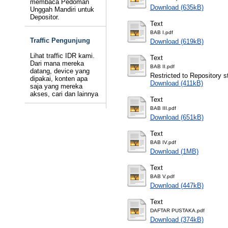
membaca Pedoman
Download (635kB)
Unggah Mandiri untuk
Depositor.
Text
BAB I.pdf
Traffic Pengunjung
Download (619kB)
Lihat traffic IDR kami.
Text
Dari mana mereka
BAB II.pdf
datang, device yang
Restricted to Repository st
dipakai, konten apa
Download (411kB)
saja yang mereka
akses, cari dan lainnya
Text
BAB III.pdf
Download (651kB)
Text
BAB IV.pdf
Download (1MB)
Text
BAB V.pdf
Download (447kB)
Text
DAFTAR PUSTAKA.pdf
Download (374kB)