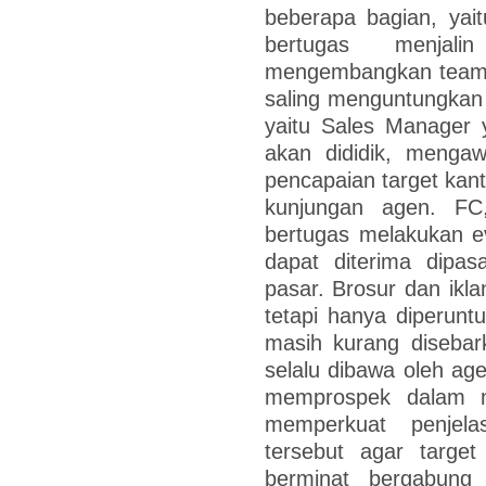
beberapa bagian, yai
bertugas menjal
mengembangkan team,
saling menguntungkan
yaitu Sales Manager 
akan dididik, meng
pencapaian target kan
kunjungan agen. FC,
bertugas melakukan e
dapat diterima dipa
pasar. Brosur dan ik
tetapi hanya diperun
masih kurang disebar
selalu dibawa oleh ag
memprospek dalam m
memperkuat penjela
tersebut agar target
berminat bergabung