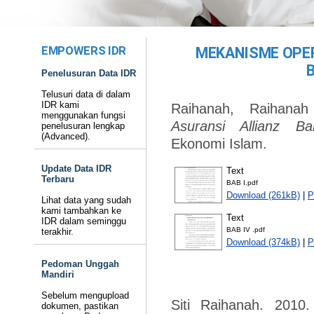
EMPOWERS IDR
MEKANISME OPE
Penelusuran Data IDR
Telusuri data di dalam
IDR kami
Raihanah, Raihanah
menggunakan fungsi
Asuransi Allianz Ban
penelusuran lengkap
(Advanced).
Ekonomi Islam.
Update Data IDR
Text
Terbaru
BAB I.pdf
Download (261kB)
|
P
Lihat data yang sudah
kami tambahkan ke
Text
IDR dalam seminggu
BAB IV .pdf
terakhir.
Download (374kB)
|
P
Pedoman Unggah
Mandiri
Sebelum mengupload
Siti Raihanah. 2010
dokumen, pastikan