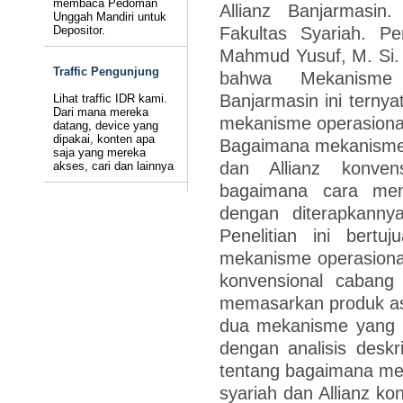
membaca Pedoman
Allianz Banjarmasin
Unggah Mandiri untuk
Fakultas Syariah. 
Depositor.
Mahmud Yusuf, M. Si. P
Traffic Pengunjung
bahwa Mekanisme 
Banjarmasin ini ternya
Lihat traffic IDR kami.
Dari mana mereka
mekanisme operasional
datang, device yang
dipakai, konten apa
Bagaimana mekanisme o
saja yang mereka
dan Allianz konven
akses, cari dan lainnya
bagaimana cara mem
dengan diterapkann
Penelitian ini bert
mekanisme operasional 
konvensional cabang
memasarkan produk asu
dua mekanisme yang b
dengan analisis deskr
tentang bagaimana mek
syariah dan Allianz k