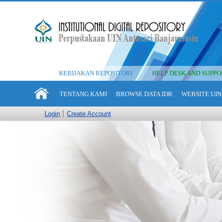
KEBIJAKAN REPOSITORI
HELP DESK AND SUPPO
TENTANG KAMI
BROWSE DATA IDR
WEBSITE UIN
Login
Create Account