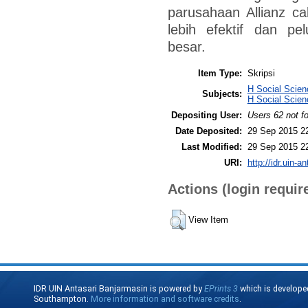
parusahaan Allianz ca
lebih efektif dan p
besar.
Item Type:
Skripsi
H Social Scie
Subjects:
H Social Scien
Depositing User:
Users 62 not f
Date Deposited:
29 Sep 2015 2
Last Modified:
29 Sep 2015 2
URI:
http://idr.uin-a
Actions (login requir
View Item
IDR UIN Antasari Banjarmasin is powered by
EPrints 3
which is develope
Southampton.
More information and software credits
.