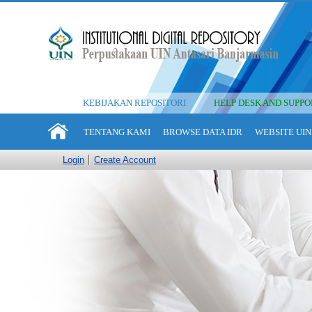
KEBIJAKAN REPOSITORI
HELP DESK AND SUPPO
TENTANG KAMI
BROWSE DATA IDR
WEBSITE UIN
Login
Create Account