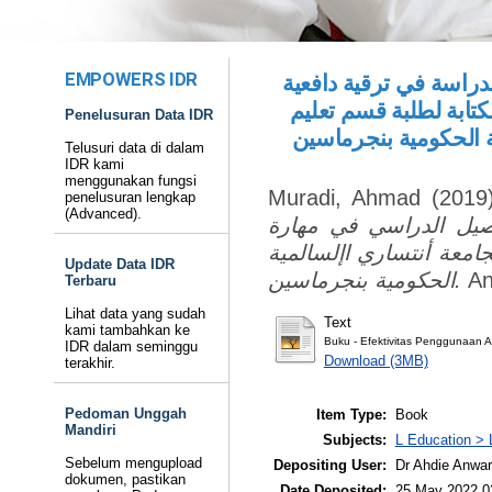
EMPOWERS IDR
دراسة في ترقية دافعية
كتابة لطلبة قسم تعليم
Penelusuran Data IDR
ية الحكومية بنجرماسين
Telusuri data di dalam
IDR kami
menggunakan fungsi
Muradi, Ahmad
(2019
penelusuran lengkap
(Advanced).
حصيل الدراسي في مهارة
جامعة أنتساري اإلسالمية
Update Data IDR
الحكومية بنجرماسين.
An
Terbaru
Lihat data yang sudah
Text
kami tambahkan ke
Buku - Efektivitas Penggunaan Ap
IDR dalam seminggu
Download (3MB)
terakhir.
Pedoman Unggah
Item Type:
Book
Mandiri
Subjects:
L Education > 
Sebelum mengupload
Depositing User:
Dr Ahdie Anwa
dokumen, pastikan
Date Deposited:
25 May 2022 0