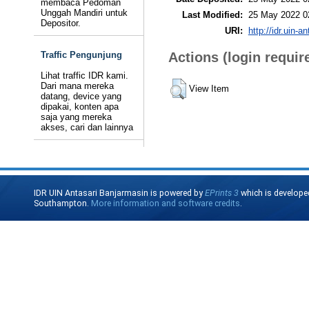
membaca Pedoman
Unggah Mandiri untuk
Last Modified:
25 May 2022 0
Depositor.
URI:
http://idr.uin-a
Traffic Pengunjung
Actions (login requir
Lihat traffic IDR kami.
Dari mana mereka
View Item
datang, device yang
dipakai, konten apa
saja yang mereka
akses, cari dan lainnya
IDR UIN Antasari Banjarmasin is powered by
EPrints 3
which is develope
Southampton.
More information and software credits
.