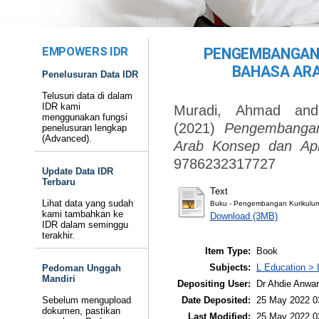
EMPOWERS IDR
PENGEMBANGAN
BAHASA ARA
Penelusuran Data IDR
Telusuri data di dalam
IDR kami
Muradi, Ahmad
an
menggunakan fungsi
(2021)
Pengembangan
penelusuran lengkap
(Advanced).
Arab Konsep dan Apli
9786232317727
Update Data IDR
Terbaru
Text
Lihat data yang sudah
Buku - Pengembangan Kurikulum
kami tambahkan ke
Download (3MB)
IDR dalam seminggu
terakhir.
Item Type:
Book
Subjects:
L Education > 
Pedoman Unggah
Mandiri
Depositing User:
Dr Ahdie Anwa
Date Deposited:
25 May 2022 0
Sebelum mengupload
dokumen, pastikan
Last Modified:
25 May 2022 0