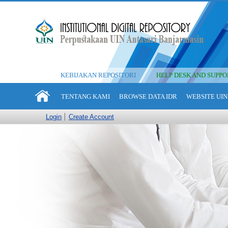
KEBIJAKAN REPOSITORI
HELP DESK AND SUPPO
TENTANG KAMI
BROWSE DATA IDR
WEBSITE UIN
Login
Create Account