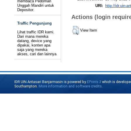
membaca Pedoman
Unggah Mandiri untuk
URI:
http://idr.uin-a
Depositor.
Actions (login requir
Traffic Pengunjung
View Item
Lihat traffic IDR kami.
Dari mana mereka
datang, device yang
dipakai, konten apa
saja yang mereka
akses, cari dan lainnya
IDR UIN Antasari Banjarmasin is powered by
EPrints 3
which is develope
Southampton.
More information and software credits
.