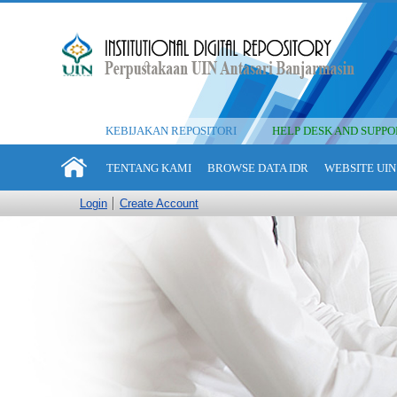
KEBIJAKAN REPOSITORI
HELP DESK AND SUPPO
TENTANG KAMI
BROWSE DATA IDR
WEBSITE UIN
Login
Create Account