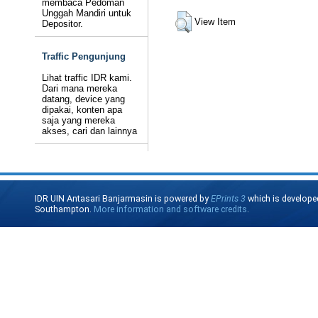
membaca Pedoman
Unggah Mandiri untuk
View Item
Depositor.
Traffic Pengunjung
Lihat traffic IDR kami.
Dari mana mereka
datang, device yang
dipakai, konten apa
saja yang mereka
akses, cari dan lainnya
IDR UIN Antasari Banjarmasin is powered by
EPrints 3
which is develope
Southampton.
More information and software credits
.