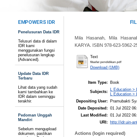
EMPOWERS IDR
FI
Penelusuran Data IDR
Mila Hasanah, Mila Hasana
Telusuri data di dalam
KARYA. ISBN 978-623-5962-2
IDR kami
menggunakan fungsi
penelusuran lengkap
Text
(Advanced).
filsafat pendidikan.pdf
Download (1MB)
Update Data IDR
Terbaru
Item Type:
Book
Lihat data yang sudah
L Education > 
Subjects:
kami tambahkan ke
L Education > 
IDR dalam seminggu
Depositing User:
Pramubakti Sy
terakhir.
Date Deposited:
01 Jul 2022 06
Last Modified:
01 Jul 2022 06
Pedoman Unggah
Mandiri
URI:
http://idr.uin-a
Sebelum mengupload
Actions (login required)
dokumen, pastikan