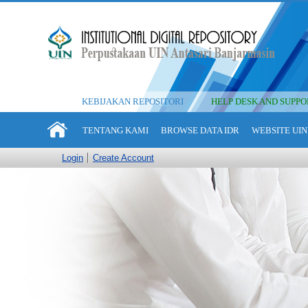
KEBIJAKAN REPOSITORI
HELP DESK AND SUPPO
TENTANG KAMI
BROWSE DATA IDR
WEBSITE UIN
Login
Create Account