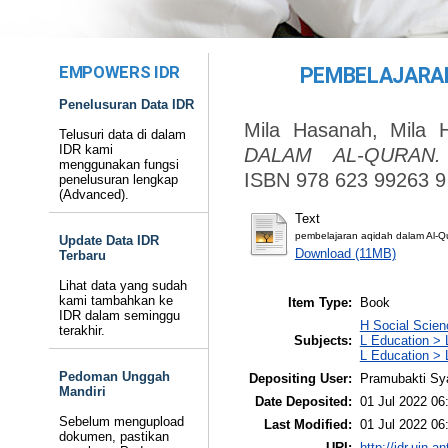
EMPOWERS IDR
PEMBELAJARAN
Penelusuran Data IDR
Mila Hasanah, Mila 
Telusuri data di dalam
IDR kami
DALAM AL-QURAN.
menggunakan fungsi
ISBN 978 623 99263 9
penelusuran lengkap
(Advanced).
Text
pembelajaran aqidah dalam Al-Q
Update Data IDR
Download (11MB)
Terbaru
Lihat data yang sudah
kami tambahkan ke
Item Type:
Book
IDR dalam seminggu
H Social Scien
terakhir.
Subjects:
L Education > 
L Education > 
Pedoman Unggah
Depositing User:
Pramubakti Sy
Mandiri
Date Deposited:
01 Jul 2022 06
Sebelum mengupload
Last Modified:
01 Jul 2022 06
dokumen, pastikan
URI:
http://idr.uin-a