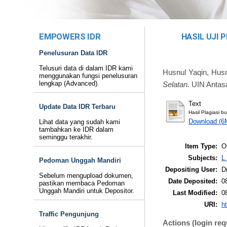
EMPOWERS IDR
HASIL UJI 
Penelusuran Data IDR
Telusuri data di dalam IDR kami
Husnul Yaqin, Husn
menggunakan fungsi penelusuran
lengkap (Advanced).
Selatan.
UIN Antasa
Text
Update Data IDR Terbaru
Hasil Plagiasi 
Download (6
Lihat data yang sudah kami
tambahkan ke IDR dalam
seminggu terakhir.
Item Type:
O
Subjects:
L
Pedoman Unggah Mandiri
Depositing User:
D
Sebelum mengupload dokumen,
Date Deposited:
0
pastikan membaca Pedoman
Unggah Mandiri untuk Depositor.
Last Modified:
0
URI:
ht
Traffic Pengunjung
Actions (login req