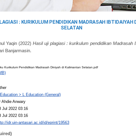
PLAGIASI : KURIKULUM PENDIDIKAN MADRASAH IBTIDAIYAH
SELATAN
ul Yaqin
(2022)
Hasil uji plagiasi : kurikulum pendidikan Madrasah 
ri Banjarmasin.
buku Kurikulum Pendidikan Madrasah Diniyah di Kalimantan Selatan.pdf
MB)
ther
 Education > L Education (General)
r Ahdie Anwary
8 Jul 2022 03:16
8 Jul 2022 03:16
tp://idr.uin-antasari.ac.id/id/eprint/19563
uired)