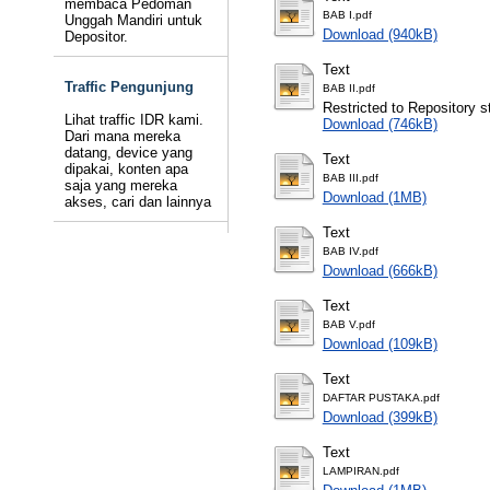
membaca Pedoman
BAB I.pdf
Unggah Mandiri untuk
Download (940kB)
Depositor.
Text
Traffic Pengunjung
BAB II.pdf
Restricted to Repository st
Lihat traffic IDR kami.
Download (746kB)
Dari mana mereka
datang, device yang
Text
dipakai, konten apa
BAB III.pdf
saja yang mereka
Download (1MB)
akses, cari dan lainnya
Text
BAB IV.pdf
Download (666kB)
Text
BAB V.pdf
Download (109kB)
Text
DAFTAR PUSTAKA.pdf
Download (399kB)
Text
LAMPIRAN.pdf