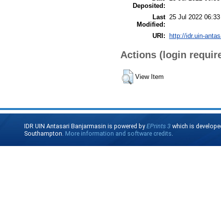
Deposited:
Last
25 Jul 2022 06:33
Modified:
URI:
http://idr.uin-anta
Actions (login requir
View Item
IDR UIN Antasari Banjarmasin is powered by
EPrints 3
which is develope
Southampton.
More information and software credits
.