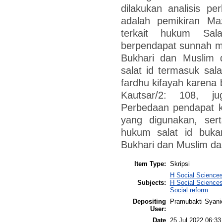
dilakukan analisis per
adalah pemikiran Ma
terkait hukum Sal
berpendapat sunnah m
Bukhari dan Muslim d
salat id termasuk sa
fardhu kifayah karena 
Kautsar/2: 108, ju
Perbedaan pendapat ke
yang digunakan, ser
hukum salat id buka
Bukhari dan Muslim dar
Item Type:
Skripsi
H Social Sciences
Subjects:
H Social Sciences
Social reform
Depositing
Pramubakti Syani
User:
Date
25 Jul 2022 06:33