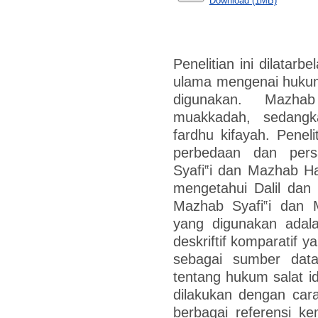
Download (1MB)
Penelitian ini dilatarb
ulama mengenai hukum 
digunakan. Mazha
muakkadah, sedangk
fardhu kifayah. Peneli
perbedaan dan per
Syafi‟i dan Mazhab Ha
mengetahui Dalil dan 
Mazhab Syafi‟i dan M
yang digunakan adala
deskriftif komparatif
sebagai sumber dat
tentang hukum salat 
dilakukan dengan ca
berbagai referensi k