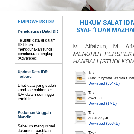
EMPOWERS IDR
HUKUM SALAT ID
SYAFI’I DAN MAZHA
Penelusuran Data IDR
Telusuri data di dalam
IDR kami
M. Alfaizun, M. Alfa
menggunakan fungsi
MENURUT PERSPEKT
penelusuran lengkap
(Advanced).
HANBALI (STUDI KOM
Update Data IDR
Text
Terbaru
Surat Pernyataan keaslian tulisa
Download (554kB)
Lihat data yang sudah
kami tambahkan ke
Text
IDR dalam seminggu
AWAL.pdf
terakhir.
Download (1MB)
Pedoman Unggah
Text
Mandiri
ABSTRAK.pdf
Download (363kB)
Sebelum mengupload
dokumen, pastikan
Text