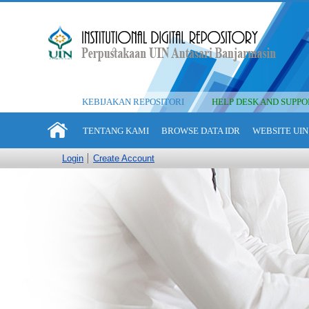
KEBIJAKAN REPOSITORI
HELP DESK AND SUPPO
TENTANG KAMI
BROWSE DATA IDR
WEBSITE UIN
Login
Create Account