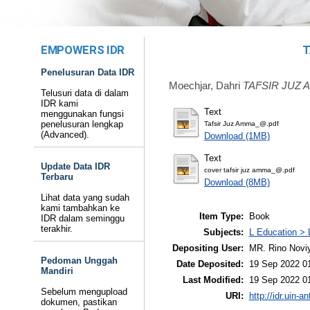
EMPOWERS IDR
T
Penelusuran Data IDR
Moechjar, Dahri
TAFSIR JUZ 
Telusuri data di dalam
IDR kami
Text
menggunakan fungsi
penelusuran lengkap
Tafsir Juz
Amma_@.pdf
(Advanced).
Download (1MB)
Text
Update Data IDR
cover tafsir juz
amma_@.pdf
Terbaru
Download (8MB)
Lihat data yang sudah
kami tambahkan ke
Item Type:
Book
IDR dalam seminggu
terakhir.
Subjects:
L Education > 
Depositing User:
MR. Rino Novi
Pedoman Unggah
Date Deposited:
19 Sep 2022 0
Mandiri
Last Modified:
19 Sep 2022 0
Sebelum mengupload
URI:
http://idr.uin-a
dokumen, pastikan