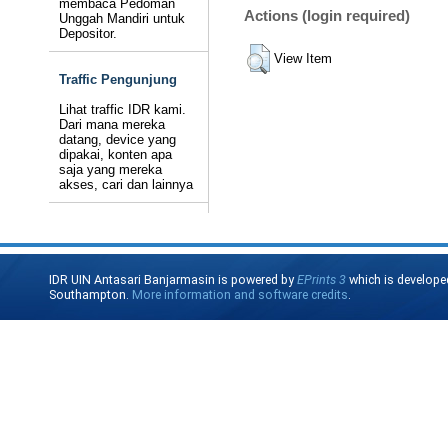
membaca Pedoman
Actions (login required)
Unggah Mandiri untuk
Depositor.
View Item
Traffic Pengunjung
Lihat traffic IDR kami.
Dari mana mereka
datang, device yang
dipakai, konten apa
saja yang mereka
akses, cari dan lainnya
IDR UIN Antasari Banjarmasin is powered by
EPrints 3
which is develope
Southampton.
More information and software credits
.