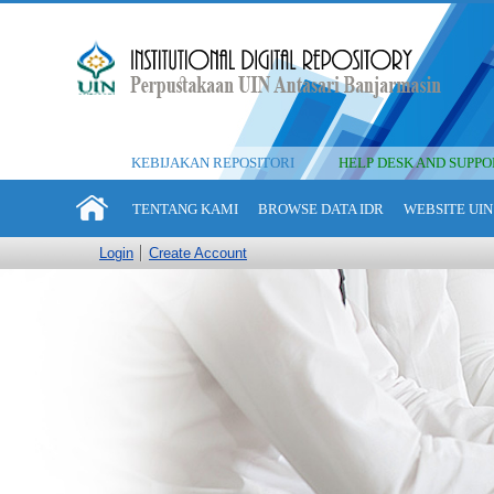
KEBIJAKAN REPOSITORI
HELP DESK AND SUPPO
TENTANG KAMI
BROWSE DATA IDR
WEBSITE UIN
Login
Create Account