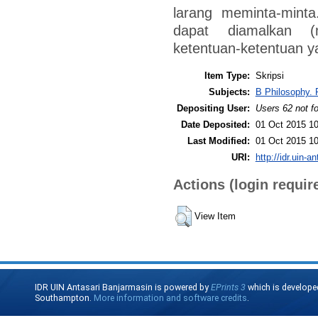
larang meminta-minta
dapat diamalkan (
ketentuan-ketentuan ya
Item Type:
Skripsi
Subjects:
B Philosophy. 
Depositing User:
Users 62 not f
Date Deposited:
01 Oct 2015 10
Last Modified:
01 Oct 2015 10
URI:
http://idr.uin-a
Actions (login requir
View Item
IDR UIN Antasari Banjarmasin is powered by
EPrints 3
which is develope
Southampton.
More information and software credits
.