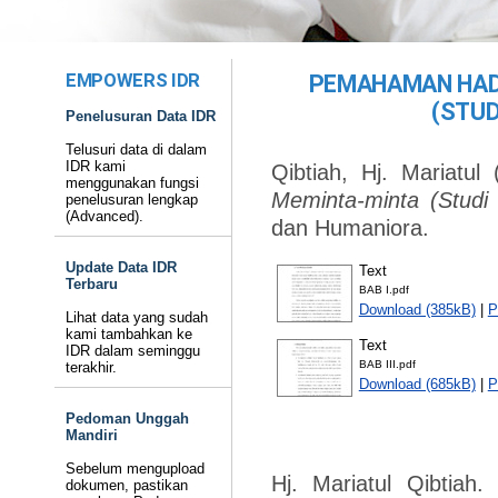
EMPOWERS IDR
PEMAHAMAN HAD
(STUD
Penelusuran Data IDR
Telusuri data di dalam
IDR kami
Qibtiah, Hj. Mariatul
(
menggunakan fungsi
Meminta-minta (Studi 
penelusuran lengkap
(Advanced).
dan Humaniora.
Update Data IDR
Text
Terbaru
BAB I.pdf
Download (385kB)
|
P
Lihat data yang sudah
kami tambahkan ke
Text
IDR dalam seminggu
BAB III.pdf
terakhir.
Download (685kB)
|
P
Pedoman Unggah
Mandiri
Sebelum mengupload
Hj. Mariatul Qibtia
dokumen, pastikan