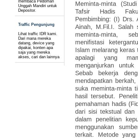
membaca Pedoman
Meminta-minta (Studi
Unggah Mandiri untuk
Tafsir Hadis Faku
Depositor.
Pembimbing: (I) Drs.
Traffic Pengunjung
Ainah, M.Fil.I. Salah 
meminta-minta, s
Lihat traffic IDR kami.
Dari mana mereka
menifistasi keterga
datang, device yang
dipakai, konten apa
Islam melarang keras
saja yang mereka
apalagi yang mam
akses, cari dan lainnya
menganjurkan untuk 
Sebab bekerja denga
mendapatkan berkah, 
suka meminta-minta t
hasil tersebut. Peneli
pemahaman hadis (Fiq
dari sisi tekstual dan
dalam penelitian kep
menggunakan sumber-
terkait. Metode yang