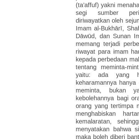
(ta’affuf) yakni menaha
segi sumber periw
diriwayatkan oleh sejum
Imam al-Bukhārī, Sh
Dāwūd, dan Sunan Ima
memang terjadi perbe
riwayat para imam ha
kepada perbedaan makn
tentang meminta-mint
yaitu: ada yang
keharamannya hanya d
meminta, bukan y
kebolehannya bagi o
orang yang tertimpa 
menghabiskan hart
kemalaratan, sehin
menyatakan bahwa si 
maka boleh diberi bant