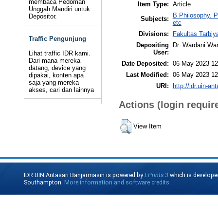
membaca Pedoman
Item Type:
Article
Unggah Mandiri untuk
B Philosophy. P
Depositor.
Subjects:
etc
Divisions:
Fakultas Tarbiy
Traffic Pengunjung
Depositing
Dr. Wardani War
User:
Lihat traffic IDR kami.
Dari mana mereka
Date Deposited:
06 May 2023 12
datang, device yang
Last Modified:
06 May 2023 12
dipakai, konten apa
saja yang mereka
URI:
http://idr.uin-an
akses, cari dan lainnya
Actions (login requir
View Item
IDR UIN Antasari Banjarmasin is powered by
EPrints 3
which is develope
Southampton.
More information and software credits
.