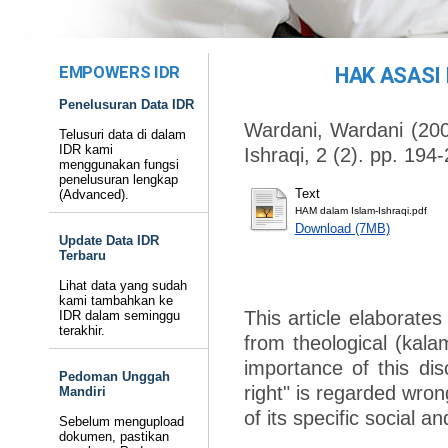
EMPOWERS IDR
HAK ASASI
Penelusuran Data IDR
Wardani, Wardani
(20
Telusuri data di dalam
IDR kami
Ishraqi, 2 (2). pp. 19
menggunakan fungsi
penelusuran lengkap
Text
(Advanced).
HAM dalam Islam-Ishraqi.pdf
Download (7MB)
Update Data IDR
Terbaru
Lihat data yang sudah
kami tambahkan ke
This article elaborate
IDR dalam seminggu
terakhir.
from theological (kala
importance of this di
Pedoman Unggah
right" is regarded wro
Mandiri
of its specific social an
Sebelum mengupload
dokumen, pastikan