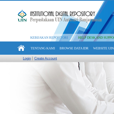
KEBIJAKAN REPOSITORI
HELP DESK AND SUPPO
TENTANG KAMI
BROWSE DATA IDR
WEBSITE UIN
Login
Create Account