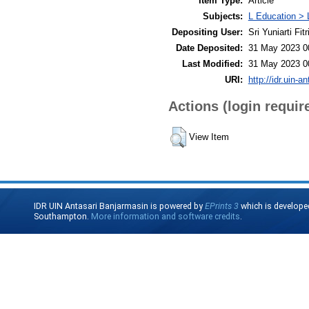
Item Type:
Article
Subjects:
L Education > 
Depositing User:
Sri Yuniarti Fitr
Date Deposited:
31 May 2023 0
Last Modified:
31 May 2023 0
URI:
http://idr.uin-a
Actions (login requir
View Item
IDR UIN Antasari Banjarmasin is powered by
EPrints 3
which is develope
Southampton.
More information and software credits
.