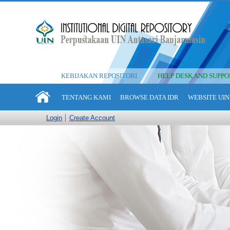
KEBIJAKAN REPOSITORI
HELP DESK AND SUPPO
TENTANG KAMI
BROWSE DATA IDR
WEBSITE UIN
Login
Create Account