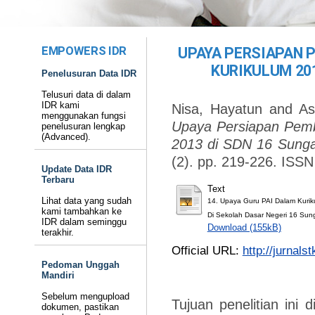
EMPOWERS IDR
UPAYA PERSIAPAN 
KURIKULUM 201
Penelusuran Data IDR
Telusuri data di dalam
IDR kami
Nisa, Hayatun
and
As
menggunakan fungsi
Upaya Persiapan Pemb
penelusuran lengkap
(Advanced).
2013 di SDN 16 Sungai
(2). pp. 219-226. ISSN
Update Data IDR
Terbaru
Text
Lihat data yang sudah
14. Upaya Guru PAI Dalam Kuri
kami tambahkan ke
Di Sekolah Dasar Negeri 16 Sunga
IDR dalam seminggu
Download (155kB)
terakhir.
Official URL:
http://jurnals
Pedoman Unggah
Mandiri
Sebelum mengupload
Tujuan penelitian ini
dokumen, pastikan