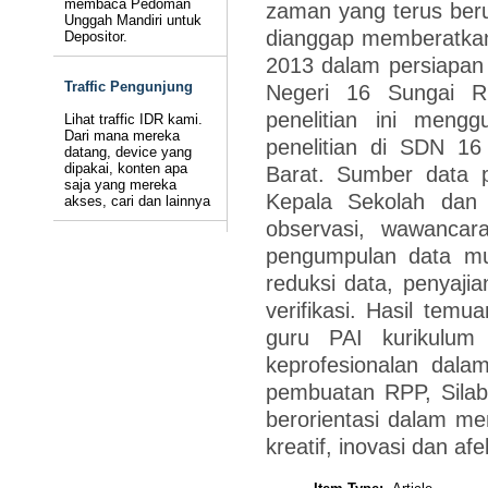
membaca Pedoman
zaman yang terus beru
Unggah Mandiri untuk
dianggap memberatkan 
Depositor.
2013 dalam persiapan
Traffic Pengunjung
Negeri 16 Sungai R
penelitian ini menggu
Lihat traffic IDR kami.
Dari mana mereka
penelitian di SDN 16
datang, device yang
dipakai, konten apa
Barat. Sumber data p
saja yang mereka
Kepala Sekolah dan 
akses, cari dan lainnya
observasi, wawancar
pengumpulan data mult
reduksi data, penyaji
verifikasi. Hasil temu
guru PAI kurikulu
keprofesionalan dala
pembuatan RPP, Silab
berorientasi dalam men
kreatif, inovasi dan afek