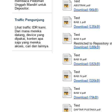
membaca Pedoman
Text
Unggah Mandiri untuk
ABSTRAK.pdf
Depositor.
Download (96kB)
Text
Traffic Pengunjung
BAB 1.pdf
Download (135kB)
Lihat traffic IDR kami.
Dari mana mereka
Text
datang, device yang
dipakai, konten apa
BAB II.pdf
saja yang mereka
Restricted to Repository st
akses, cari dan lainnya
Download (188kB)
Text
BAB III.pdf
Download (182kB)
Text
BAB IV.pdf
Download (326kB)
Text
BAB V.pdf
Download (79kB)
Text
DAFTAR PUSTAKA.pdf