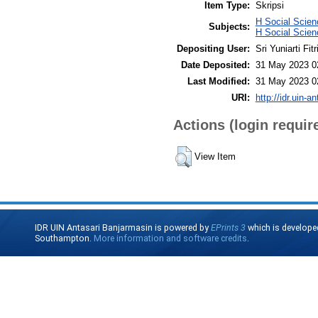
Item Type:
Skripsi
H Social Scie
Subjects:
H Social Scie
Depositing User:
Sri Yuniarti Fitr
Date Deposited:
31 May 2023 0
Last Modified:
31 May 2023 0
URI:
http://idr.uin-a
Actions (login requir
View Item
IDR UIN Antasari Banjarmasin is powered by
EPrints 3
which is develope
Southampton.
More information and software credits
.