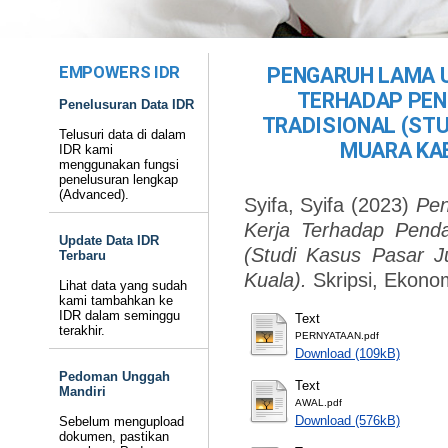
EMPOWERS IDR
PENGARUH LAMA 
TERHADAP PEN
Penelusuran Data IDR
TRADISIONAL (STU
Telusuri data di dalam
MUARA KA
IDR kami
menggunakan fungsi
penelusuran lengkap
(Advanced).
Syifa, Syifa
(2023)
Pen
Kerja Terhadap Penda
Update Data IDR
(Studi Kasus Pasar J
Terbaru
Kuala).
Skripsi, Ekonom
Lihat data yang sudah
kami tambahkan ke
IDR dalam seminggu
Text
terakhir.
PERNYATAAN.pdf
Download (109kB)
Pedoman Unggah
Text
Mandiri
AWAL.pdf
Download (576kB)
Sebelum mengupload
dokumen, pastikan