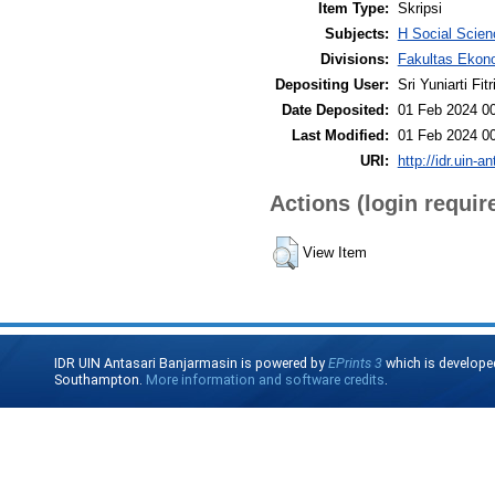
Item Type:
Skripsi
Subjects:
H Social Scie
Divisions:
Fakultas Ekono
Depositing User:
Sri Yuniarti Fitr
Date Deposited:
01 Feb 2024 0
Last Modified:
01 Feb 2024 0
URI:
http://idr.uin-a
Actions (login requir
View Item
IDR UIN Antasari Banjarmasin is powered by
EPrints 3
which is develope
Southampton.
More information and software credits
.