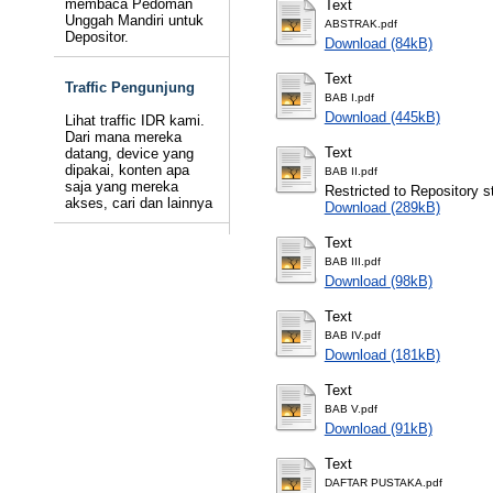
membaca Pedoman
Text
Unggah Mandiri untuk
ABSTRAK.pdf
Depositor.
Download (84kB)
Text
Traffic Pengunjung
BAB I.pdf
Download (445kB)
Lihat traffic IDR kami.
Dari mana mereka
Text
datang, device yang
dipakai, konten apa
BAB II.pdf
saja yang mereka
Restricted to Repository st
akses, cari dan lainnya
Download (289kB)
Text
BAB III.pdf
Download (98kB)
Text
BAB IV.pdf
Download (181kB)
Text
BAB V.pdf
Download (91kB)
Text
DAFTAR PUSTAKA.pdf