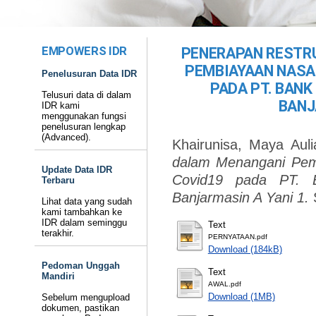
EMPOWERS IDR
PENERAPAN RESTR
PEMBIAYAAN NASA
Penelusuran Data IDR
PADA PT. BANK
Telusuri data di dalam
BANJ
IDR kami
menggunakan fungsi
penelusuran lengkap
(Advanced).
Khairunisa, Maya Auli
dalam Menangani Pe
Update Data IDR
Covid19 pada PT. 
Terbaru
Banjarmasin A Yani 1.
Lihat data yang sudah
kami tambahkan ke
IDR dalam seminggu
Text
terakhir.
PERNYATAAN.pdf
Download (184kB)
Pedoman Unggah
Text
Mandiri
AWAL.pdf
Download (1MB)
Sebelum mengupload
dokumen, pastikan