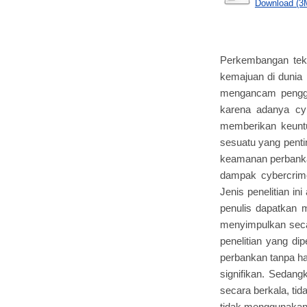
Download (3
Perkembangan tekn
kemajuan di dunia 
mengancam penggu
karena adanya cy
memberikan keuntu
sesuatu yang penti
keamanan perbankan
dampak cybercrime
Jenis penelitian in
penulis dapatkan 
menyimpulkan seca
penelitian yang d
perbankan tanpa ha
signifikan. Sedang
secara berkala, ti
tidak menggunakan