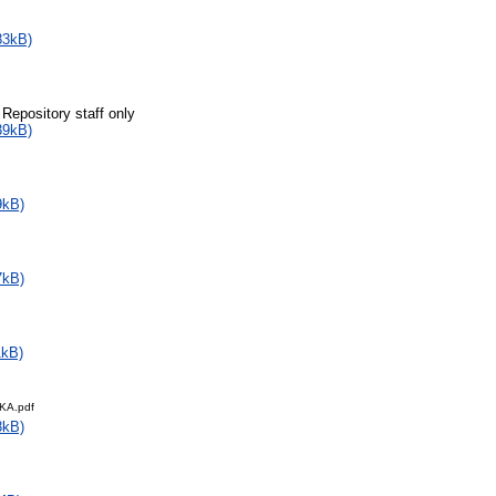
83kB)
 Repository staff only
39kB)
9kB)
7kB)
1kB)
KA.pdf
8kB)