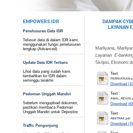
EMPOWERS IDR
DAMPAK CYB
LAYANAN E
Penelusuran Data IDR
Telusuri data di dalam IDR kami
menggunakan fungsi penelusuran
Marliyana, Marliya
lengkap (Advanced).
Layanan E-bankin
Skripsi, Ekonomi da
Update Data IDR Terbaru
Lihat data yang sudah kami
Text
tambahkan ke IDR dalam
PERNYATAAN.p
seminggu terakhir.
Download (1
Text
Pedoman Unggah Mandiri
AWAL_REVISI.p
Sebelum mengupload dokumen,
Download (6
pastikan membaca Pedoman
Unggah Mandiri untuk Depositor.
Text
ABSTRAK.pdf
Download (7
Traffic Pengunjung