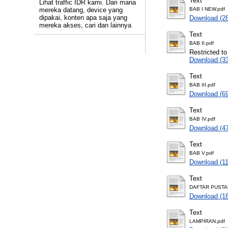
Text
Lihat traffic IDR kami. Dari mana
mereka datang, device yang
BAB I NEW.pdf
dipakai, konten apa saja yang
Download (2
mereka akses, cari dan lainnya
Text
BAB II.pdf
Restricted to
Download (3
Text
BAB III.pdf
Download (6
Text
BAB IV.pdf
Download (4
Text
BAB V.pdf
Download (1
Text
DAFTAR PUSTA
Download (1
Text
LAMPIRAN.pdf