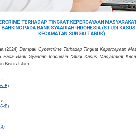
ERCRIME TERHADAP TINGKAT KEPERCAYAAN MASYARAKA
-BANKING PADA BANK SYAARIAH INDONESIA (STUDI KASU
KECAMATAN SUNGAI TABUK)
na
(2024)
Dampak Cybercrime Terhadap Tingkat Kepercayaan Ma
g Pada Bank Syaariah Indonesia (Studi Kasus Masyarakat Keca
n Bisnis Islam.
df
05kB)
df
85kB)
kB)