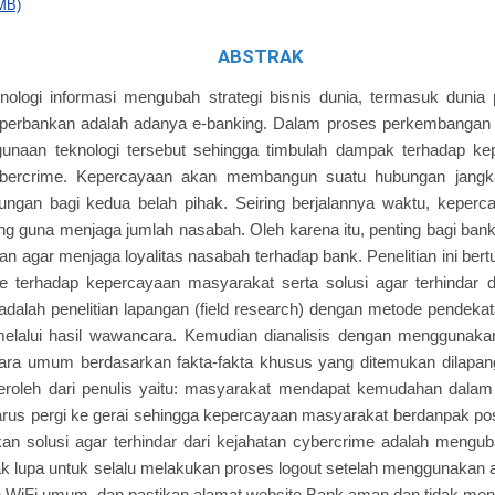
MB)
ABSTRAK
ologi informasi mengubah strategi bisnis dunia, termasuk dunia 
perbankan adalah adanya e-banking. Dalam proses perkembangan in
naan teknologi tersebut sehingga timbulah dampak terhadap ke
bercrime. Kepercayaan akan membangun suatu hubungan jangk
ngan bagi kedua belah pihak. Seiring berjalannya waktu, keperca
ng guna menjaga jumlah nasabah. Oleh karena itu, penting bagi ban
 agar menjaga loyalitas nasabah terhadap bank. Penelitian ini ber
 terhadap kepercayaan masyarakat serta solusi agar terhindar da
i adalah penelitian lapangan (field research) dengan metode pendekat
melalui hasil wawancara. Kemudian dianalisis dengan menggunakan
ra umum berdasarkan fakta-fakta khusus yang ditemukan dilapang
iperoleh dari penulis yaitu: masyarakat mendapat kemudahan dala
rus pergi ke gerai sehingga kepercayaan masyarakat berdanpak posit
kan solusi agar terhindar dari kejahatan cybercrime adalah meng
dak lupa untuk selalu melakukan proses logout setelah menggunakan a
 WiFi umum, dan pastikan alamat website Bank aman dan tidak men