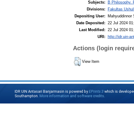
Subjects:
B Philosophy. 
Divisions:
Fakultas Ushul
Depositing User:
Mahyuddinnor 
Date Deposited:
22 Jul 2024 01
Last Modified:
22 Jul 2024 01
URI:
http://idr.uin-a
Actions (login requir
View Item
IDR UIN Antasari Banjarmasin is powered by
EPrints 3
which is develope
Southampton.
More information and software credits
.