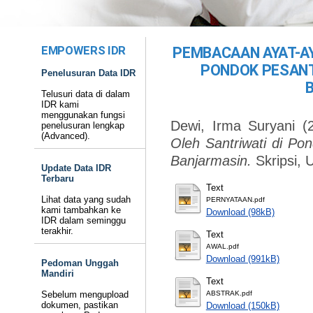
EMPOWERS IDR
PEMBACAAN AYAT-AY
PONDOK PESANT
Penelusuran Data IDR
Telusuri data di dalam
IDR kami
menggunakan fungsi
Dewi, Irma Suryani
(
penelusuran lengkap
(Advanced).
Oleh Santriwati di Po
Banjarmasin.
Skripsi,
Update Data IDR
Terbaru
Text
Lihat data yang sudah
PERNYATAAN.pdf
kami tambahkan ke
Download (98kB)
IDR dalam seminggu
terakhir.
Text
AWAL.pdf
Download (991kB)
Pedoman Unggah
Mandiri
Text
Sebelum mengupload
ABSTRAK.pdf
dokumen, pastikan
Download (150kB)