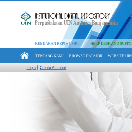
KEBIJAKAN REPOSITORI
HELP DESK AND SUPPO
TENTANG KAMI
BROWSE DATA IDR
WEBSITE UIN
Login
Create Account