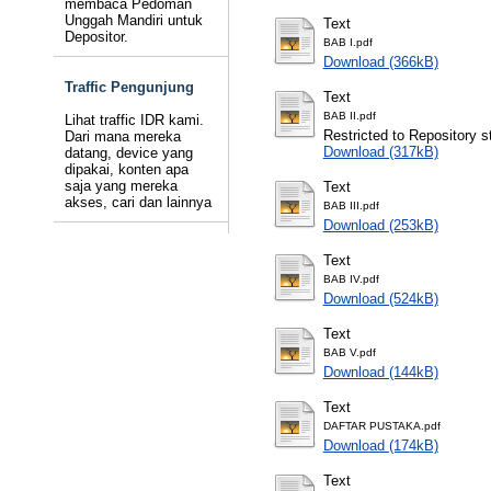
membaca Pedoman
Unggah Mandiri untuk
Text
Depositor.
BAB I.pdf
Download (366kB)
Traffic Pengunjung
Text
BAB II.pdf
Lihat traffic IDR kami.
Restricted to Repository st
Dari mana mereka
Download (317kB)
datang, device yang
dipakai, konten apa
saja yang mereka
Text
akses, cari dan lainnya
BAB III.pdf
Download (253kB)
Text
BAB IV.pdf
Download (524kB)
Text
BAB V.pdf
Download (144kB)
Text
DAFTAR PUSTAKA.pdf
Download (174kB)
Text