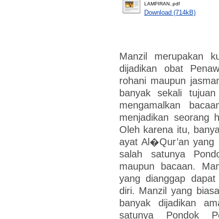
LAMPIRAN..pdf
Download (714kB)
Manzil merupakan ku
dijadikan obat Pena
rohani maupun jasman
banyak sekali tujua
mengamalkan bacaan
menjadikan seorang 
Oleh karena itu, ban
ayat Al�Qur’an yang 
salah satunya Pond
maupun bacaan. Man
yang dianggap dapat 
diri. Manzil yang bia
banyak dijadikan am
satunya Pondok Pe