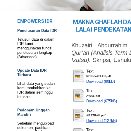
EMPOWERS IDR
MAKNA GHAFLAH DA
LALAI PENDEKATAN
Penelusuran Data IDR
Telusuri data di dalam
IDR kami
Khuzairi, Abdurrahim
menggunakan fungsi
Qur’an (Analisis Term 
penelusuran lengkap
(Advanced).
Izutsu).
Skripsi, Ushul
Update Data IDR
Text
Terbaru
PERNYATAAN.pdf
Download (80kB)
Lihat data yang sudah
kami tambahkan ke
Text
IDR dalam seminggu
AWAL.pdf
terakhir.
Download (675kB)
Pedoman Unggah
Text
Mandiri
ABSTRAK.pdf
Download (127kB)
Sebelum mengupload
dokumen, pastikan
Text