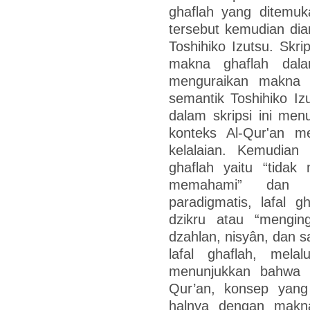
ghaflah yang ditemuk
tersebut kemudian dia
Toshihiko Izutsu. Skri
makna ghaflah dal
menguraikan makna l
semantik Toshihiko Izu
dalam skripsi ini men
konteks Al-Qur'an m
kelalaian. Kemudian 
ghaflah yaitu “tidak
memahami” dan “s
paradigmatis, lafal 
dzikru atau “mengin
dzahlan, nisyân, dan s
lafal ghaflah, melal
menunjukkan bahwa 
Qur’an, konsep yang
halnya dengan makna