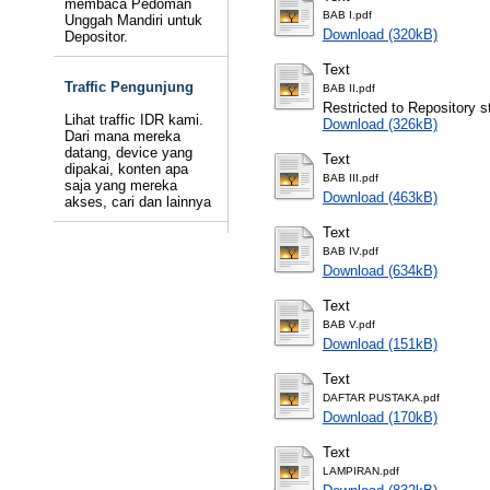
membaca Pedoman
BAB I.pdf
Unggah Mandiri untuk
Download (320kB)
Depositor.
Text
Traffic Pengunjung
BAB II.pdf
Restricted to Repository st
Lihat traffic IDR kami.
Download (326kB)
Dari mana mereka
datang, device yang
Text
dipakai, konten apa
BAB III.pdf
saja yang mereka
Download (463kB)
akses, cari dan lainnya
Text
BAB IV.pdf
Download (634kB)
Text
BAB V.pdf
Download (151kB)
Text
DAFTAR PUSTAKA.pdf
Download (170kB)
Text
LAMPIRAN.pdf