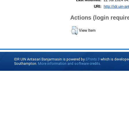
URI:
http://idr.uin-a
Actions (login requir
View Item
IDR UIN Antasari Banjarmasin is powered by
EPrints 3
which is develope
Southampton.
More information and software credits
.