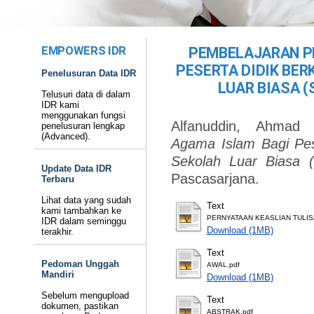
EMPOWERS IDR
PEMBELAJARAN P
PESERTA DIDIK BE
Penelusuran Data IDR
LUAR BIASA (
Telusuri data di dalam
IDR kami
menggunakan fungsi
Alfanuddin, Ahmad
(
penelusuran lengkap
(Advanced).
Agama Islam Bagi Pes
Sekolah Luar Biasa 
Update Data IDR
Pascasarjana.
Terbaru
Lihat data yang sudah
Text
kami tambahkan ke
PERNYATAAN KEASLIAN TULIS
IDR dalam seminggu
Download (1MB)
terakhir.
Text
Pedoman Unggah
AWAL.pdf
Mandiri
Download (1MB)
Sebelum mengupload
Text
dokumen, pastikan
ABSTRAK.pdf