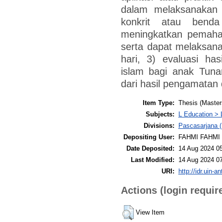
dalam melaksanakan
konkrit atau benda
meningkatkan pemaha
serta dapat melaksana
hari, 3) evaluasi ha
islam bagi anak Tuna
dari hasil pengamatan 
Item Type:
Thesis (Master
Subjects:
L Education > 
Divisions:
Pascasarjana (
Depositing User:
FAHMI FAHMI
Date Deposited:
14 Aug 2024 0
Last Modified:
14 Aug 2024 0
URI:
http://idr.uin-a
Actions (login requir
View Item