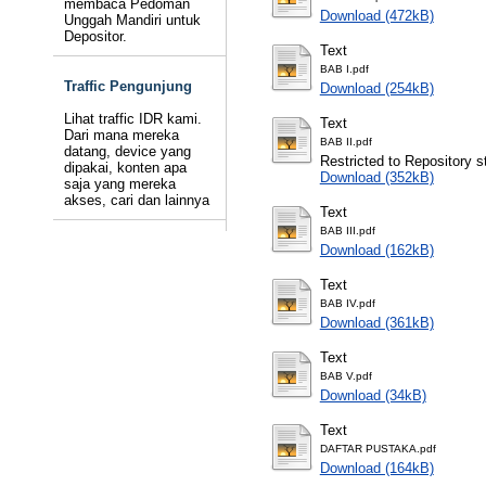
membaca Pedoman
Download (472kB)
Unggah Mandiri untuk
Depositor.
Text
BAB I.pdf
Traffic Pengunjung
Download (254kB)
Lihat traffic IDR kami.
Text
Dari mana mereka
BAB II.pdf
datang, device yang
Restricted to Repository st
dipakai, konten apa
Download (352kB)
saja yang mereka
akses, cari dan lainnya
Text
BAB III.pdf
Download (162kB)
Text
BAB IV.pdf
Download (361kB)
Text
BAB V.pdf
Download (34kB)
Text
DAFTAR PUSTAKA.pdf
Download (164kB)