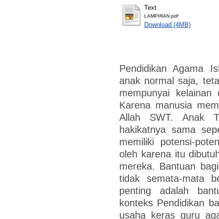
Text
LAMPIRAN.pdf
Download (4MB)
Pendidikan Agama Is
anak normal saja, tet
mempunyai kelainan d
Karena manusia mem
Allah SWT. Anak T
hakikatnya sama sepe
memiliki potensi-pot
oleh karena itu dibut
mereka. Bantuan bagi
tidak semata-mata be
penting adalah bant
konteks Pendidikan b
usaha keras guru ag