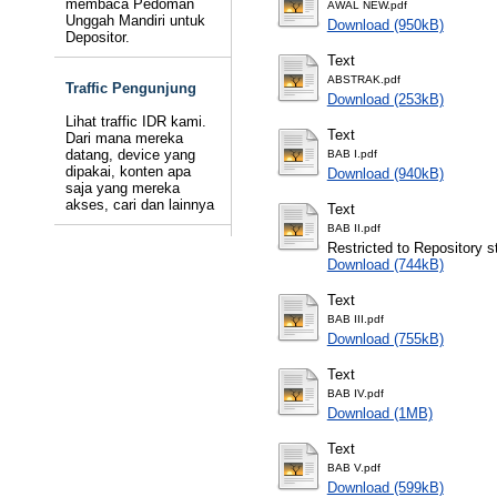
membaca Pedoman
AWAL NEW.pdf
Unggah Mandiri untuk
Download (950kB)
Depositor.
Text
ABSTRAK.pdf
Traffic Pengunjung
Download (253kB)
Lihat traffic IDR kami.
Text
Dari mana mereka
datang, device yang
BAB I.pdf
dipakai, konten apa
Download (940kB)
saja yang mereka
akses, cari dan lainnya
Text
BAB II.pdf
Restricted to Repository st
Download (744kB)
Text
BAB III.pdf
Download (755kB)
Text
BAB IV.pdf
Download (1MB)
Text
BAB V.pdf
Download (599kB)