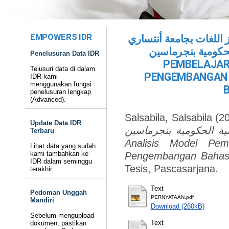
EMPOWERS IDR
ز اللغات بجامعة أنتساري
الإسلامية الحكومية بنجرماسين
Penelusuran Data IDR
PEMBELAJAR
Telusuri data di dalam
PENGEMBANGAN 
IDR kami
menggunakan fungsi
penelusuran lengkap
(Advanced).
Salsabila, Salsabila
(2
Update Data IDR
مية الحكومية بنجرماسين
Terbaru
Analisis Model Pem
Lihat data yang sudah
kami tambahkan ke
Pengembangan Bahasa
IDR dalam seminggu
Tesis, Pascasarjana.
terakhir.
Text
Pedoman Unggah
PERNYATAAN.pdf
Mandiri
Download (260kB)
Sebelum mengupload
Text
dokumen, pastikan