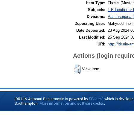
Item Type:
Thesis (Master
Subjects:
L Education > 
Divisions:
Pascasarjana (
Depositing User:
Mahyuddinnor, 
Date Deposited:
23 Aug 2024 0
Last Modified:
25 Sep 2024 0
URI:
http://idr.uin-a
Actions (login requir
View Item
IDR UIN Antasari Banjarmasin is powered by
EPrints 3
which is develope
Southampton.
More information and software credits
.