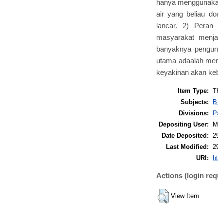
hanya menggunakan
air yang beliau 
lancar. 2) Peran
masyarakat menja
banyaknya pengunj
utama adaalah men
keyakinan akan keb
Item Type:
T
Subjects:
B
Divisions:
P
Depositing User:
M
Date Deposited:
2
Last Modified:
2
URI:
ht
Actions (login req
View Item