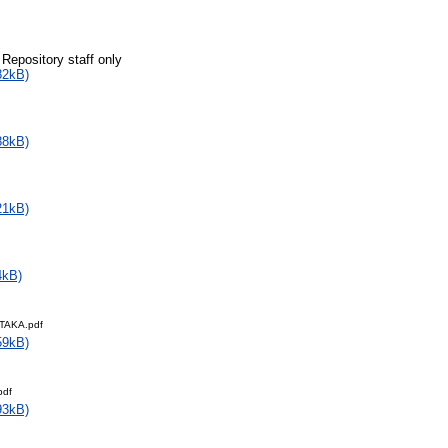
 Repository staff only
82kB)
88kB)
21kB)
4kB)
TAKA.pdf
59kB)
pdf
93kB)