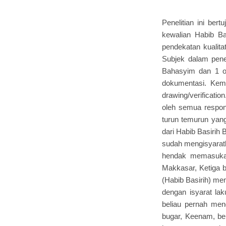
Penelitian ini ber
kewalian Habib Ba
pendekatan kualitat
Subjek dalam penel
Bahasyim dan 1 o
dokumentasi. Kemu
drawing/verificati
oleh semua respond
turun temurun yang
dari Habib Basirih 
sudah mengisyaratk
hendak memasukan 
Makkasar, Ketiga b
(Habib Basirih) me
dengan isyarat la
beliau pernah me
bugar, Keenam, be