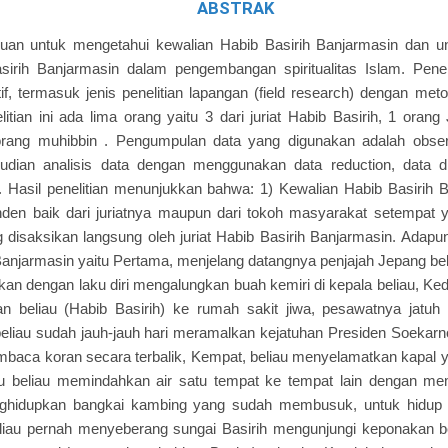
ABSTRAK
tujuan untuk mengetahui kewalian Habib Basirih Banjarmasin dan 
sirih Banjarmasin dalam pengembangan spiritualitas Islam. Penel
if, termasuk jenis penelitian lapangan (field research) dengan metod
itian ini ada lima orang yaitu 3 dari juriat Habib Basirih, 1 ora
rang muhibbin . Pengumpulan data yang digunakan adalah obser
dian analisis data dengan menggunakan data reduction, data di
on. Hasil penelitian menunjukkan bahwa: 1) Kewalian Habib Basirih
en baik dari juriatnya maupun dari tokoh masyarakat setempat ya
 disaksikan langsung oleh juriat Habib Basirih Banjarmasin. Adapun
Banjarmasin yaitu Pertama, menjelang datangnya penjajah Jepang beli
an dengan laku diri mengalungkan buah kemiri di kepala beliau, Ke
beliau (Habib Basirih) ke rumah sakit jiwa, pesawatnya jatuh 
eliau sudah jauh-jauh hari meramalkan kejatuhan Presiden Soekarno
mbaca koran secara terbalik, Kempat, beliau menyelamatkan kapal y
ku beliau memindahkan air satu tempat ke tempat lain dengan me
nghidupkan bangkai kambing yang sudah membusuk, untuk hidup 
liau pernah menyeberang sungai Basirih mengunjungi keponakan be