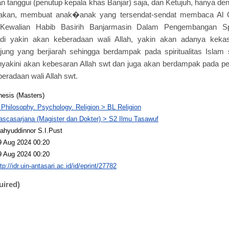
 tanggui (penutup kepala khas Banjar) saja, dan Ketujuh, hanya 
doakan, membuat anak�anak yang tersendat-sendat membaca Al Q
 Kewalian Habib Basirih Banjarmasin Dalam Pengembangan Spiri
di yakin akan keberadaan wali Allah, yakin akan adanya kekas
ung yang berjiarah sehingga berdampak pada spiritualitas Islam 
yakini akan kebesaran Allah swt dan juga akan berdampak pada p
eradaan wali Allah swt.
hesis (Masters)
 Philosophy. Psychology. Religion > BL Religion
ascasarjana (Magister dan Dokter) > S2 Ilmu Tasawuf
ahyuddinnor S.I.Pust
9 Aug 2024 00:20
9 Aug 2024 00:20
tp://idr.uin-antasari.ac.id/id/eprint/27782
uired)