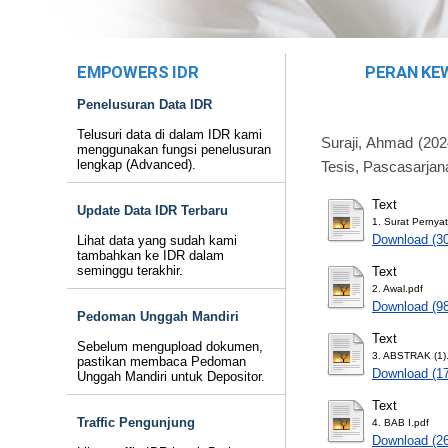
EMPOWERS IDR
PERAN KEW
Penelusuran Data IDR
Telusuri data di dalam IDR kami
Suraji, Ahmad
(202
menggunakan fungsi penelusuran
lengkap (Advanced).
Tesis, Pascasarjan
Text
Update Data IDR Terbaru
1. Surat Pernya
Download (3
Lihat data yang sudah kami
tambahkan ke IDR dalam
seminggu terakhir.
Text
2. Awal.pdf
Download (9
Pedoman Unggah Mandiri
Text
Sebelum mengupload dokumen,
3. ABSTRAK (1)
pastikan membaca Pedoman
Download (1
Unggah Mandiri untuk Depositor.
Text
Traffic Pengunjung
4. BAB I.pdf
Download (2