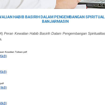
ALIAN HABIB BASIRIH DALAM PENGEMBANGAN SPIRITUALI
BANJARMASIN
4)
Peran Kewalian Habib Basirih Dalam Pengembangan Spiritualitas
a.
taan Keaslian Tulisan.pdf
05kB)
85kB)
.pdf
74kB)
68kB)