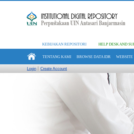
KEBIJAKAN REPOSITORI
HELP DESK AND SU
TENTANG KAMI
BROWSE DATA IDR
WEBSITE 
Login
Create Account