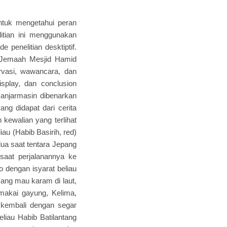
untuk mengetahui peran
itian ini menggunakan
e penelitian desktiptif.
ng Jemaah Mesjid Hamid
vasi, wawancara, dan
splay, dan conclusion
 Banjarmasin dibenarkan
ng didapat dari cerita
 kewalian yang terlihat
au (Habib Basirih, red)
dua saat tentara Jepang
saat perjalanannya ke
 dengan isyarat beliau
ang mau karam di laut,
makai gayung, Kelima,
kembali dengan segar
liau Habib Batilantang