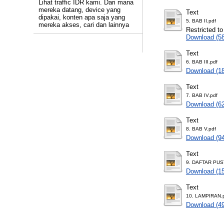
Lihat traffic IDR kami. Dari mana
mereka datang, device yang
Text
dipakai, konten apa saja yang
5. BAB II.pdf
mereka akses, cari dan lainnya
Restricted to
Download (5
Text
6. BAB III.pdf
Download (1
Text
7. BAB IV.pdf
Download (6
Text
8. BAB V.pdf
Download (9
Text
9. DAFTAR PUS
Download (1
Text
10. LAMPIRAN.
Download (4