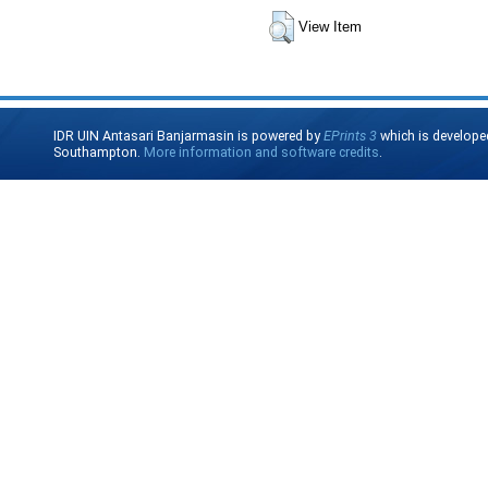
View Item
IDR UIN Antasari Banjarmasin is powered by
EPrints 3
which is develope
Southampton.
More information and software credits
.