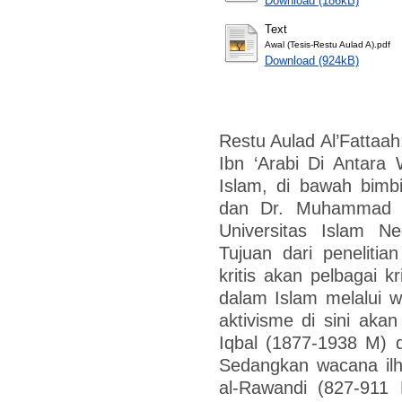
Download (186kB)
Text
Awal (Tesis-Restu Aulad A).pdf
Download (924kB)
Restu Aulad Al’Fatta
Ibn ‘Arabi Di Antara
Islam, di bawah bimb
dan Dr. Muhammad Iq
Universitas Islam Ne
Tujuan dari penelitia
kritis akan pelbagai k
dalam Islam melalui 
aktivisme di sini aka
Iqbal (1877-1938 M) 
Sedangkan wacana ilhâ
al-Rawandi (827-91