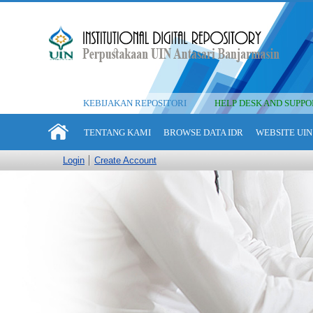
KEBIJAKAN REPOSITORI
HELP DESK AND SUPPO
TENTANG KAMI
BROWSE DATA IDR
WEBSITE UIN
Login
Create Account