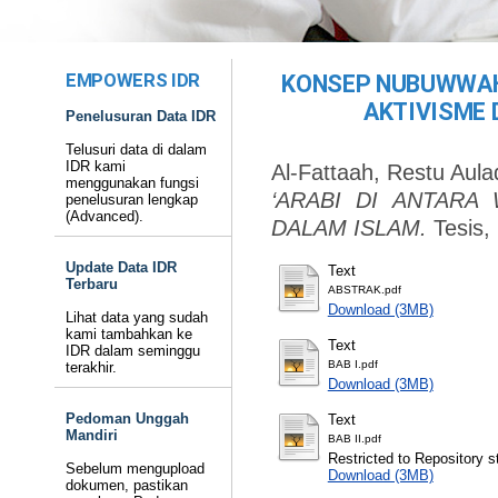
EMPOWERS IDR
KONSEP NUBUWWAH 
AKTIVISME 
Penelusuran Data IDR
Telusuri data di dalam
IDR kami
Al-Fattaah, Restu Aula
menggunakan fungsi
‘ARABI DI ANTARA
penelusuran lengkap
(Advanced).
DALAM ISLAM.
Tesis,
Update Data IDR
Text
Terbaru
ABSTRAK.pdf
Download (3MB)
Lihat data yang sudah
kami tambahkan ke
Text
IDR dalam seminggu
BAB I.pdf
terakhir.
Download (3MB)
Pedoman Unggah
Text
Mandiri
BAB II.pdf
Restricted to Repository st
Sebelum mengupload
Download (3MB)
dokumen, pastikan