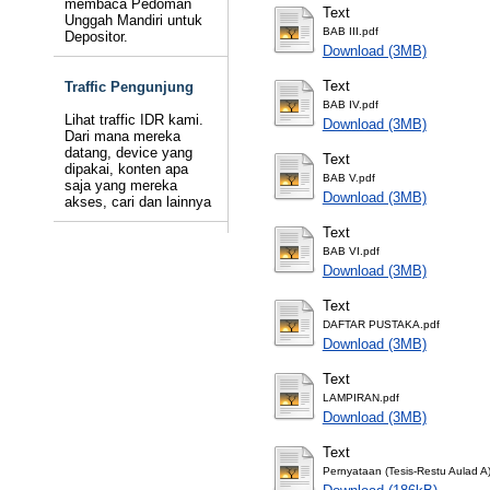
membaca Pedoman
Text
Unggah Mandiri untuk
BAB III.pdf
Depositor.
Download (3MB)
Text
Traffic Pengunjung
BAB IV.pdf
Lihat traffic IDR kami.
Download (3MB)
Dari mana mereka
datang, device yang
Text
dipakai, konten apa
BAB V.pdf
saja yang mereka
Download (3MB)
akses, cari dan lainnya
Text
BAB VI.pdf
Download (3MB)
Text
DAFTAR PUSTAKA.pdf
Download (3MB)
Text
LAMPIRAN.pdf
Download (3MB)
Text
Pernyataan (Tesis-Restu Aulad A)