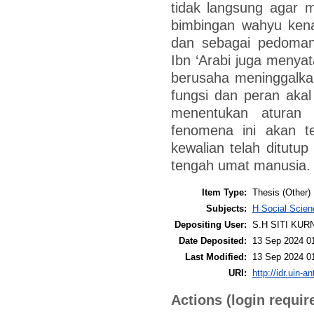
tidak langsung agar 
bimbingan wahyu ken
dan sebagai pedoman
Ibn ‘Arabi juga menyat
berusaha meninggalka
fungsi dan peran aka
menentukan aturan 
fenomena ini akan te
kewalian telah ditutup 
tengah umat manusia.
Item Type:
Thesis (Other)
Subjects:
H Social Scien
Depositing User:
S.H SITI KUR
Date Deposited:
13 Sep 2024 0
Last Modified:
13 Sep 2024 0
URI:
http://idr.uin-a
Actions (login requir