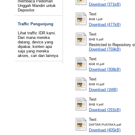
membaca Pedoman
Download (371kB)
Unggah Mandiri untuk
Depositor.
Text
BAB I.pdf
Traffic Pengunjung
Download (477kB)
Lihat traffic IDR kami.
Text
Dari mana mereka
BAB II.pdf
datang, device yang
Restricted to Repository st
dipakai, konten apa
Download (759kB)
saja yang mereka
akses, cari dan lainnya
Text
BAB III.pdf
Download (308kB)
Text
BAB IV.pdf
Download (1MB)
Text
BAB V.pdf
Download (291kB)
Text
DAFTAR PUSTAKA.pdf
Download (405kB)