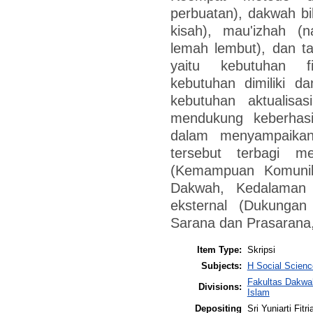
perbuatan), dakwah bil
kisah), mau'izhah (
lemah lembut), dan ta
yaitu kebutuhan fi
kebutuhan dimiliki d
kebutuhan aktualisas
mendukung keberhas
dalam menyampaikan
tersebut terbagi me
(Kemampuan Komunik
Dakwah, Kedalaman
eksternal (Dukungan 
Sarana dan Prasarana
Item Type:
Skripsi
Subjects:
H Social Scienc
Fakultas Dakwa
Divisions:
Islam
Depositing
Sri Yuniarti Fitri