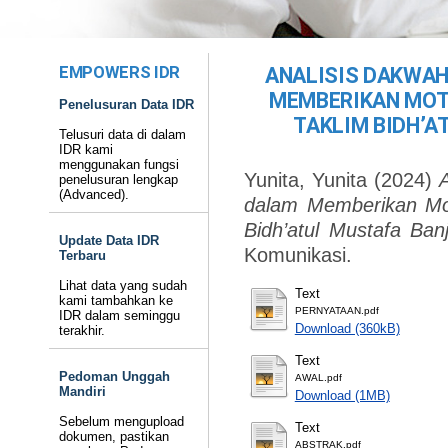
EMPOWERS IDR
ANALISIS DAKWAH
MEMBERIKAN MOT
Penelusuran Data IDR
TAKLIM BIDH’
Telusuri data di dalam
IDR kami
menggunakan fungsi
Yunita, Yunita
(2024)
penelusuran lengkap
(Advanced).
dalam Memberikan Mot
Bidh’atul Mustafa Ban
Update Data IDR
Komunikasi.
Terbaru
Lihat data yang sudah
Text
kami tambahkan ke
PERNYATAAN.pdf
IDR dalam seminggu
Download (360kB)
terakhir.
Text
Pedoman Unggah
AWAL.pdf
Mandiri
Download (1MB)
Sebelum mengupload
Text
dokumen, pastikan
ABSTRAK.pdf