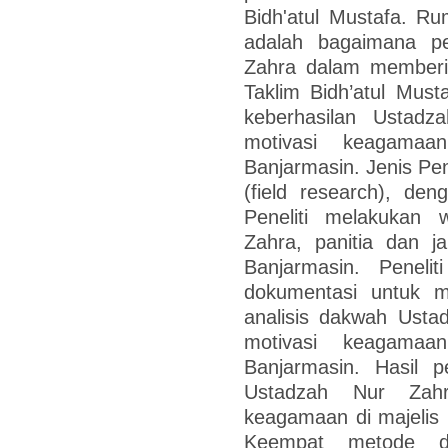
Bidh'atul Mustafa. Ru
adalah bagaimana p
Zahra dalam memberik
Taklim Bidh’atul Mus
keberhasilan Ustad
motivasi keagamaan
Banjarmasin. Jenis Pene
(field research), deng
Peneliti melakukan
Zahra, panitia dan j
Banjarmasin. Peneli
dokumentasi untuk m
analisis dakwah Ust
motivasi keagamaan
Banjarmasin. Hasil p
Ustadzah Nur Zah
keagamaan di majelis i
Keempat metode d