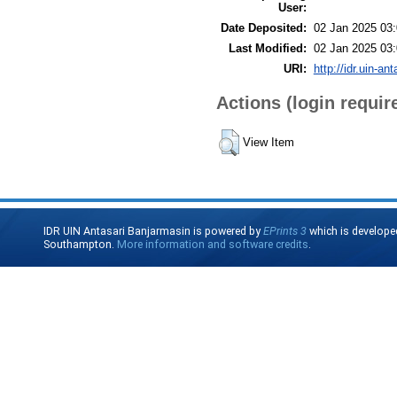
User:
Date Deposited:
02 Jan 2025 03
Last Modified:
02 Jan 2025 03
URI:
http://idr.uin-an
Actions (login requir
View Item
IDR UIN Antasari Banjarmasin is powered by
EPrints 3
which is develope
Southampton.
More information and software credits
.