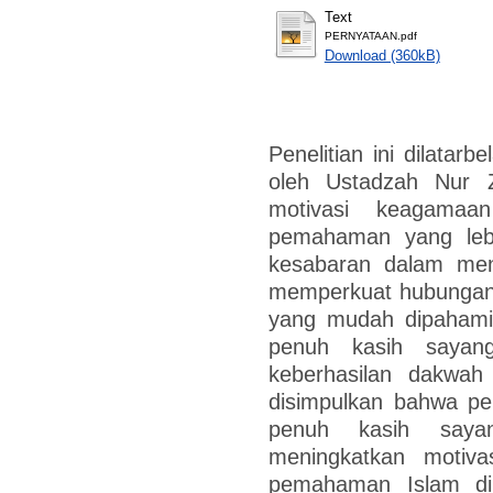
Text
PERNYATAAN.pdf
Download (360kB)
Penelitian ini dilatar
oleh Ustadzah Nur Z
motivasi keagamaa
pemahaman yang leb
kesabaran dalam men
memperkuat hubungan
yang mudah dipahami
penuh kasih sayan
keberhasilan dakwah 
disimpulkan bahwa p
penuh kasih saya
meningkatkan motiv
pemahaman Islam di 