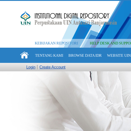
KEBIJAKAN REPOSITORI
HELP DESK AND SUPPO
TENTANG KAMI
BROWSE DATA IDR
WEBSITE UIN
Login
Create Account