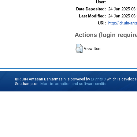
User:
Date Deposited:
24 Jan 2025 06
Last Modified:
24 Jan 2025 06
URI:
http://idr.uin-an
Actions (login requir
View Item
IDR UIN Antasari Banjarmasin is powered by
EPrints 3
which is develope
Southampton.
More information and software credits
.