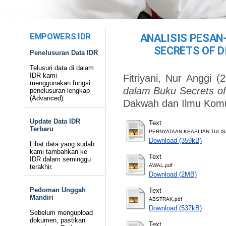
EMPOWERS IDR
ANALISIS PESAN
SECRETS OF D
Penelusuran Data IDR
Telusuri data di dalam
IDR kami
Fitriyani, Nur Anggi
(2
menggunakan fungsi
dalam Buku Secrets of
penelusuran lengkap
(Advanced).
Dakwah dan Ilmu Komu
Update Data IDR
Text
Terbaru
PERNYATAAN KEASLIAN TULIS
Download (359kB)
Lihat data yang sudah
kami tambahkan ke
Text
IDR dalam seminggu
AWAL.pdf
terakhir.
Download (2MB)
Pedoman Unggah
Text
Mandiri
ABSTRAK.pdf
Download (537kB)
Sebelum mengupload
dokumen, pastikan
Text