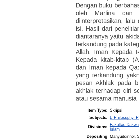
Dengan buku berbahasa
oleh Marlina dan A
diinterpretasikan, lal
isi. Hasil dari peneli
diantaranya yaitu akid
terkandung pada kateg
Allah, Iman Kepada R
Kepada kitab-kitab (A
dan Iman kepada Qad
yang terkandung yak
pesan Akhlak pada bu
akhlak terhadap diri s
atau sesama manusia
Item Type:
Skripsi
Subjects:
B Philosophy. P
Fakultas Dakwa
Divisions:
Islam
Depositing
Mahyuddinnor, S