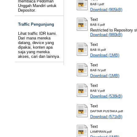
membaca Pedoman
BAB I.pdf
Unggah Mandiri untuk
Download (905kB)
Depositor.
Text
Traffic Pengunjung
BAB II.pdf
Restricted to Repository st
Lihat traffic IDR kami.
Download (980kB)
Dari mana mereka
datang, device yang
Text
dipakai, konten apa
BAB III.pdf
saja yang mereka
Download (1MB)
akses, cari dan lainnya
Text
BAB IV.pdf
Download (1MB)
Text
BAB V.pdf
Download (538kB)
Text
DAFTAR PUSTAKA.pdf
Download (571kB)
Text
LAMPIRAN.pdf