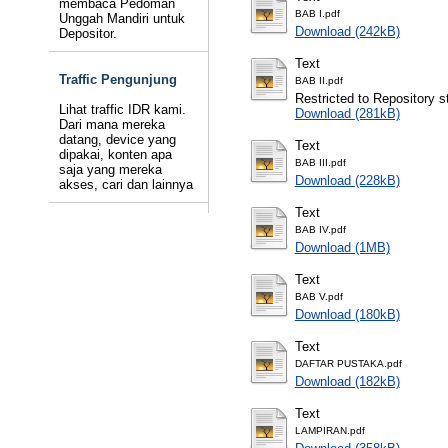
membaca Pedoman
BAB I.pdf
Unggah Mandiri untuk
Download (242kB)
Depositor.
Text
Traffic Pengunjung
BAB II.pdf
Restricted to Repository st
Lihat traffic IDR kami.
Download (281kB)
Dari mana mereka
datang, device yang
Text
dipakai, konten apa
BAB III.pdf
saja yang mereka
Download (228kB)
akses, cari dan lainnya
Text
BAB IV.pdf
Download (1MB)
Text
BAB V.pdf
Download (180kB)
Text
DAFTAR PUSTAKA.pdf
Download (182kB)
Text
LAMPIRAN.pdf