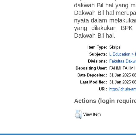
dakwah Bil hal yang ma
Dakwah Bil hal merupak
nyata dalam melakukan
yang dilakukan BPK 
Dakwah Bil hal.
Item Type:
Skripsi
Subjects:
L Education > 
Divisions:
Fakultas Dakw
Depositing User:
FAHMI FAHMI
Date Deposited:
31 Jan 2025 08
Last Modified:
31 Jan 2025 08
URI:
http://idr.uin-a
Actions (login requir
View Item