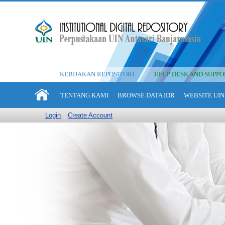
KEBIJAKAN REPOSITORI
HELP DESK AND SUPPO
TENTANG KAMI
BROWSE DATA IDR
WEBSITE UIN
Login
Create Account