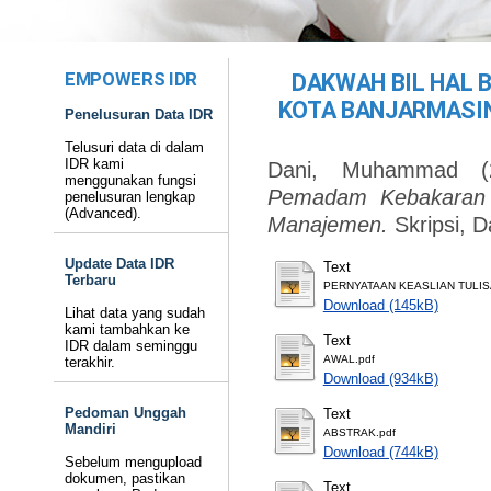
EMPOWERS IDR
DAKWAH BIL HAL 
KOTA BANJARMASI
Penelusuran Data IDR
Telusuri data di dalam
IDR kami
Dani, Muhammad
(
menggunakan fungsi
Pemadam Kebakaran 
penelusuran lengkap
(Advanced).
Manajemen.
Skripsi, 
Update Data IDR
Text
Terbaru
PERNYATAAN KEASLIAN TULIS
Download (145kB)
Lihat data yang sudah
kami tambahkan ke
Text
IDR dalam seminggu
AWAL.pdf
terakhir.
Download (934kB)
Pedoman Unggah
Text
Mandiri
ABSTRAK.pdf
Download (744kB)
Sebelum mengupload
dokumen, pastikan
Text