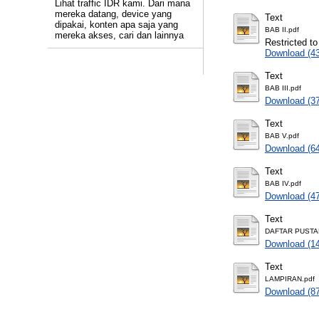
Lihat traffic IDR kami. Dari mana
mereka datang, device yang
Text
dipakai, konten apa saja yang
BAB II.pdf
mereka akses, cari dan lainnya
Restricted to
Download (4
Text
BAB III.pdf
Download (3
Text
BAB V.pdf
Download (6
Text
BAB IV.pdf
Download (4
Text
DAFTAR PUSTA
Download (1
Text
LAMPIRAN.pdf
Download (8