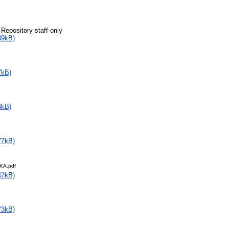
 Repository staff only
39kB)
7kB)
4kB)
77kB)
KA.pdf
42kB)
73kB)