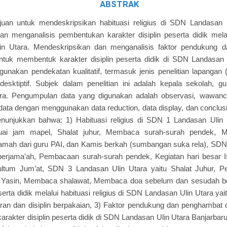
ABSTRAK
tujuan untuk mendeskripsikan habituasi religius di SDN Landasan 
n menganalisis pembentukan karakter disiplin peserta didik melalu
n Utara. Mendeskripsikan dan menganalisis faktor pendukung 
 untuk membentuk karakter disiplin peserta didik di SDN Landasan 
ggunakan pendekatan kualitatif, termasuk jenis penelitian lapangan 
 desktiptif. Subjek dalam penelitian ini adalah kepala sekolah,
ra. Pengumpulan data yang digunakan adalah observasi, wawanc
data dengan menggunakan data reduction, data display, dan conclusio
enunjukkan bahwa: 1) Habituasi religius di SDN 1 Landasan Ulin 
uai jam mapel, Shalat juhur, Membaca surah-surah pendek, 
mah dari guru PAI, dan Kamis berkah (sumbangan suka rela), SDN 
 berjama’ah, Pembacaan surah-surah pendek, Kegiatan hari besar 
Kultum Jum’at, SDN 3 Landasan Ulin Utara yaitu Shalat Juhur, 
Yasin, Membaca shalawat, Membaca doa sebelum dan sesudah bel
serta didik melalui habituasi religius di SDN Landasan Ulin Utara yaitu
ran dan disiplin berpakaian, 3) Faktor pendukung dan penghambat d
rakter disiplin peserta didik di SDN Landasan Ulin Utara Banjarbaru