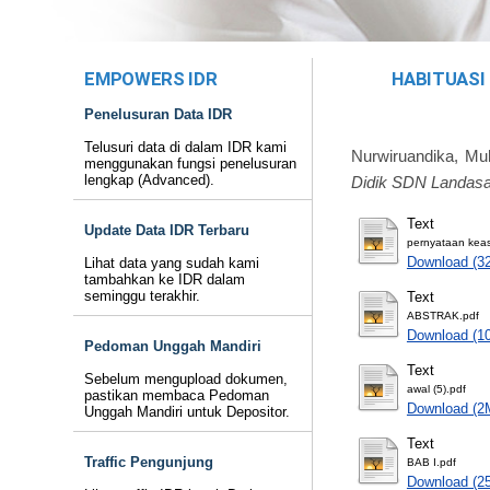
EMPOWERS IDR
HABITUASI
Penelusuran Data IDR
Telusuri data di dalam IDR kami
Nurwiruandika, M
menggunakan fungsi penelusuran
lengkap (Advanced).
Didik SDN Landasan
Text
Update Data IDR Terbaru
pernyataan keasl
Download (3
Lihat data yang sudah kami
tambahkan ke IDR dalam
seminggu terakhir.
Text
ABSTRAK.pdf
Download (1
Pedoman Unggah Mandiri
Text
Sebelum mengupload dokumen,
awal (5).pdf
pastikan membaca Pedoman
Download (2
Unggah Mandiri untuk Depositor.
Text
Traffic Pengunjung
BAB I.pdf
Download (2