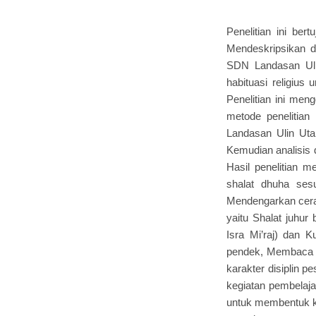
Penelitian ini ber
Mendeskripsikan da
SDN Landasan Uli
habituasi religius
Penelitian ini men
metode penelitian
Landasan Ulin Uta
Kemudian analisis 
Hasil penelitian m
shalat dhuha ses
Mendengarkan cera
yaitu Shalat juhur
Isra Mi’raj) dan 
pendek, Membaca 
karakter disiplin pe
kegiatan pembelaja
untuk membentuk ka