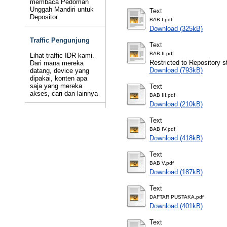
membaca Pedoman
Unggah Mandiri untuk
Text
Depositor.
BAB I.pdf
Download (325kB)
Traffic Pengunjung
Text
BAB II.pdf
Lihat traffic IDR kami.
Restricted to Repository st
Dari mana mereka
Download (793kB)
datang, device yang
dipakai, konten apa
saja yang mereka
Text
akses, cari dan lainnya
BAB III.pdf
Download (210kB)
Text
BAB IV.pdf
Download (418kB)
Text
BAB V.pdf
Download (187kB)
Text
DAFTAR PUSTAKA.pdf
Download (401kB)
Text