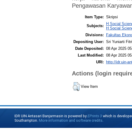
Pengawasan Karyawan
Item Type:
Skripsi
H Social Scie
Subjects:
H Social Scien
Divisions:
Fakultas Ekono
Depositing User:
Sri Yuniarti Fitr
Date Deposited:
08 Apr 2025 05
Last Modified:
08 Apr 2025 05
URI:
http://idr.uin-a
Actions (login requir
View Item
IDR UIN Antasari Banjarmasin is powered by
EPrints 3
which is develope
Southampton.
More information and software credits
.