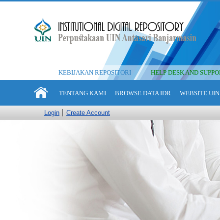
KEBIJAKAN REPOSITORI
HELP DESK AND SUPPO
TENTANG KAMI
BROWSE DATA IDR
WEBSITE UIN
Login
Create Account