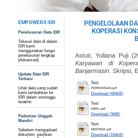
EMPOWERS IDR
PENGELOLAAN DA
KOPERASI KON
Penelusuran Data IDR
Telusuri data di dalam
IDR kami
menggunakan fungsi
Astuti, Yuliana Puji
(2
penelusuran lengkap
(Advanced).
Karyawan di Koper
Banjarmasin.
Skripsi, 
Update Data IDR
Terbaru
Text
Lihat data yang sudah
PERNYATAAN.pdf
kami tambahkan ke
Download (484kB)
IDR dalam seminggu
terakhir.
Text
AWAL.pdf
Download (3MB)
Pedoman Unggah
Mandiri
Text
Sebelum mengupload
ABSTRAK.pdf
dokumen, pastikan
Download (184kB)