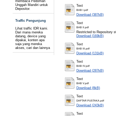
membaca Pedoman
Unggah Mandiri untuk
Text
Depositor.
BAB I.pdf
Download (387kB)
Traffic Pengunjung
Text
BAB II.pdf
Lihat traffic IDR kami.
Restricted to Repository st
Dari mana mereka
Download (169kB)
datang, device yang
dipakai, konten apa
saja yang mereka
Text
akses, cari dan lainnya
BAB III.pdf
Download (131kB)
Text
BAB IV.pdf
Download (287kB)
Text
BAB V.pdf
Download (8kB)
Text
DAFTAR PUSTAKA.pdf
Download (243kB)
Text