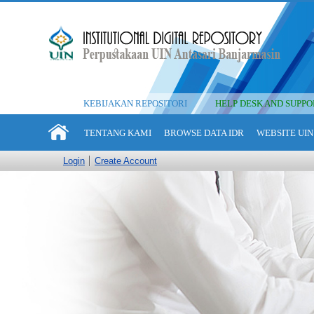
KEBIJAKAN REPOSITORI
HELP DESK AND SUPPO
TENTANG KAMI
BROWSE DATA IDR
WEBSITE UIN
Login
Create Account