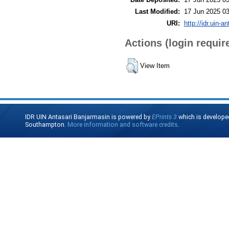
Last Modified:
17 Jun 2025 03
URI:
http://idr.uin-a
Actions (login requir
View Item
IDR UIN Antasari Banjarmasin is powered by
EPrints 3
which is develope
Southampton.
More information and software credits
.