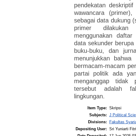
pendekatan deskriptif 
wawancara (primer)
sebagai data dukung (
primer dilakukan
menggunakan daftar 
data sekunder berupa d
buku-buku, dan jurna
menunjukkan bahwa p
bermacam-macam persp
partai politik ada 
menganggap tidak p
tersebut adalah fa
lingkungan.
Item Type:
Skripsi
Subjects:
J Political Sci
Divisions:
Fakultas Syari
Depositing User:
Sri Yuniarti Fitr
Date Deposited:
17 Jun 2025 03