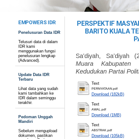
EMPOWERS IDR
PERSPEKTIF MASYA
BARITO KUALA T
Penelusuran Data IDR
P
Telusuri data di dalam
IDR kami
menggunakan fungsi
Sa'diyah, Sa'diyah
(2
penelusuran lengkap
(Advanced).
Muara Kabupaten B
Kedudukan Partai Politi
Update Data IDR
Terbaru
Text
Lihat data yang sudah
PERNYATAAN.pdf
kami tambahkan ke
Download (182kB)
IDR dalam seminggu
terakhir.
Text
AWAL.pdf
Download (1MB)
Pedoman Unggah
Mandiri
Text
Sebelum mengupload
ABSTRAK.pdf
dokumen, pastikan
Download (105kB)