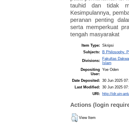
tauhid dan tidak m
Kesimpulannya, pemba
peranan penting dal
serta memperkuat prak
tengah masyarakat
Item Type:
Skripsi
Subjects:
B Philosophy. P
Fakultas Dakwa
Divisions:
Islam
Depositing
Yoe Oden
User:
Date Deposited:
30 Jun 2025 07
Last Modified:
30 Jun 2025 07
URI:
http://idr.uin-an
Actions (login requir
View Item