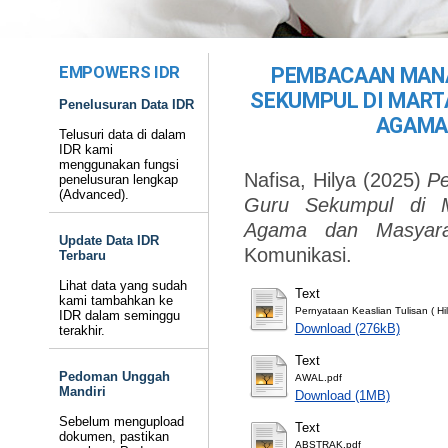
EMPOWERS IDR
PEMBACAAN MANA
SEKUMPUL DI MART
Penelusuran Data IDR
AGAMA
Telusuri data di dalam
IDR kami
menggunakan fungsi
Nafisa, Hilya
(2025)
Pe
penelusuran lengkap
(Advanced).
Guru Sekumpul di M
Agama dan Masyarak
Update Data IDR
Komunikasi.
Terbaru
Lihat data yang sudah
Text
kami tambahkan ke
Pernyataan Keaslian Tulisan ( Hil
IDR dalam seminggu
Download (276kB)
terakhir.
Text
Pedoman Unggah
AWAL.pdf
Mandiri
Download (1MB)
Sebelum mengupload
Text
dokumen, pastikan
ABSTRAK.pdf