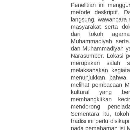
Penelitian ini menggu
metode deskriptif. D
langsung, wawancara
masyarakat serta doku
dari tokoh agam
Muhammadiyah serta 
dan Muhammadiyah yan
Narasumber. Lokasi pen
merupakan salah s
melaksanakan kegiatan
menunjukkan bahwa t
melihat pembacaan Ma
kultural yang be
membangkitkan kec
mendorong penelad
Sementara itu, tok
tradisi ini perlu disik
pada pemahaman isi Man