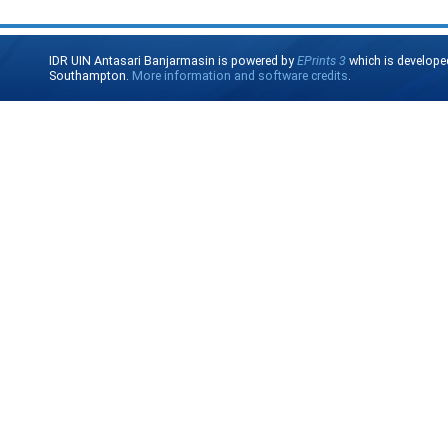
IDR UIN Antasari Banjarmasin is powered by
EPrints 3
which is develope
Southampton.
More information and software credits
.