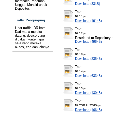
membaca Pedoman
Download (33kB)
Unggah Mandiri untuk
Depositor.
Text
BAB 1.pdf
Traffic Pengunjung
Download (191kB)
Lihat traffic IDR kami.
Text
Dari mana mereka
BAB 2.pdf
datang, device yang
Restricted to Repository st
dipakai, konten apa
Download (496kB)
saja yang mereka
akses, cari dan lainnya
Text
BAB 3.pdf
Download (235kB)
Text
BAB 4.pdf
Download (633kB)
Text
BAB 5.pdf
Download (130kB)
Text
DAFTAR PUSTAKA.pdf
Download (166kB)