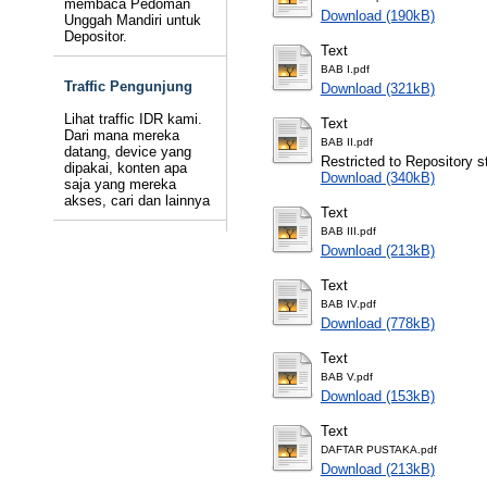
membaca Pedoman
Download (190kB)
Unggah Mandiri untuk
Depositor.
Text
BAB I.pdf
Traffic Pengunjung
Download (321kB)
Lihat traffic IDR kami.
Text
Dari mana mereka
BAB II.pdf
datang, device yang
Restricted to Repository st
dipakai, konten apa
Download (340kB)
saja yang mereka
akses, cari dan lainnya
Text
BAB III.pdf
Download (213kB)
Text
BAB IV.pdf
Download (778kB)
Text
BAB V.pdf
Download (153kB)
Text
DAFTAR PUSTAKA.pdf
Download (213kB)