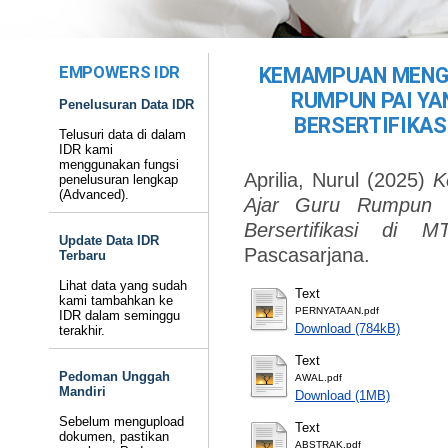
EMPOWERS IDR
KEMAMPUAN MENG
RUMPUN PAI YA
Penelusuran Data IDR
BERSERTIFIKAS
Telusuri data di dalam
IDR kami
menggunakan fungsi
Aprilia, Nurul
(2025)
K
penelusuran lengkap
(Advanced).
Ajar Guru Rumpun P
Bersertifikasi di
Update Data IDR
Pascasarjana.
Terbaru
Lihat data yang sudah
Text
kami tambahkan ke
PERNYATAAN.pdf
IDR dalam seminggu
Download (784kB)
terakhir.
Text
Pedoman Unggah
AWAL.pdf
Mandiri
Download (1MB)
Sebelum mengupload
Text
dokumen, pastikan
ABSTRAK.pdf