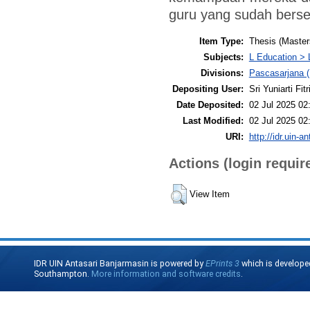
guru yang sudah berser
Item Type:
Thesis (Master
Subjects:
L Education > 
Divisions:
Pascasarjana (
Depositing User:
Sri Yuniarti Fitr
Date Deposited:
02 Jul 2025 02
Last Modified:
02 Jul 2025 02
URI:
http://idr.uin-a
Actions (login requir
View Item
IDR UIN Antasari Banjarmasin is powered by
EPrints 3
which is develope
Southampton.
More information and software credits
.