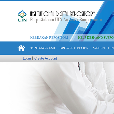
KEBIJAKAN REPOSITORI
HELP DESK AND SUPPO
TENTANG KAMI
BROWSE DATA IDR
WEBSITE UIN
Login
Create Account