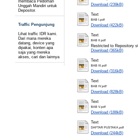
membaca Pedoman
Download (239kB)
Unggah Mandiri untuk
Depositor.
Text
BAB I.pdf
Traffic Pengunjung
Download (422kB)
Lihat traffic IDR kami.
Text
Dari mana mereka
BAB II.pdf
datang, device yang
Restricted to Repository st
dipakai, konten apa
Download (365kB)
saja yang mereka
akses, cari dan lainnya
Text
BAB III.pdf
Download (316kB)
Text
BAB IV.pdf
Download (828kB)
Text
BAB V.pdf
Download (188kB)
Text
DAFTAR PUSTAKA.pdf
Download (244kB)