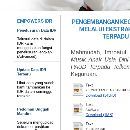
EMPOWERS IDR
PENGEMBANGAN KEC
MELALUI EKSTRA
Penelusuran Data IDR
TERPADU
Telusuri data di dalam
IDR kami
menggunakan fungsi
Mahmudah, Imroatul
(
penelusuran lengkap
(Advanced).
Musik Anak Usia Dini 
PAUD Terpadu Telkom
Update Data IDR
Keguruan.
Terbaru
Lihat data yang sudah
Text
kami tambahkan ke
PERNYATAAN KEASLIAN TULIS
IDR dalam seminggu
Download (343kB)
terakhir.
Text
Pedoman Unggah
AWAL.pdf
Mandiri
Download (1MB)
Sebelum mengupload
Text
dokumen, pastikan
ABSTRAK.pdf