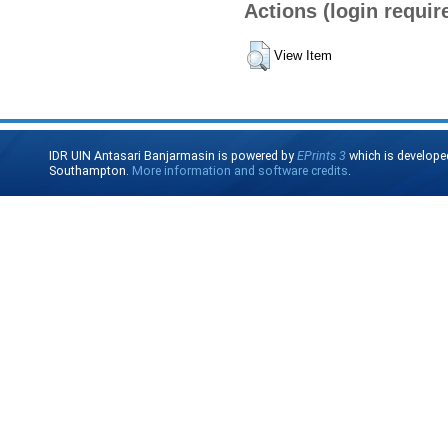
Actions (login requir
View Item
IDR UIN Antasari Banjarmasin is powered by
EPrints 3
which is develope
Southampton.
More information and software credits
.