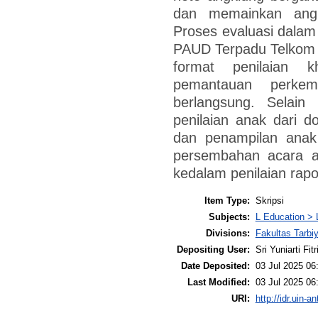
dan memainkan angk
Proses evaluasi dalam 
PAUD Terpadu Telkom 
format penilaian 
pemantauan perke
berlangsung. Selain
penilaian anak dari 
dan penampilan anak
persembahan acara ak
kedalam penilaian rapo
Item Type:
Skripsi
Subjects:
L Education > 
Divisions:
Fakultas Tarbi
Depositing User:
Sri Yuniarti Fitr
Date Deposited:
03 Jul 2025 06
Last Modified:
03 Jul 2025 06
URI:
http://idr.uin-a