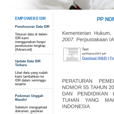
EMPOWERS IDR
PP NO
Penelusuran Data IDR
Kementerian Hukum
Telusuri data di dalam
IDR kami
2007.
Perpustakaan IAI
menggunakan fungsi
penelusuran lengkap
Text
(Advanced).
pp55tahun2007.pdf
Download (84kB)
|
Pr
Update Data IDR
Terbaru
Lihat data yang sudah
kami tambahkan ke
PERATURAN PEMER
IDR dalam seminggu
terakhir.
NOMOR 55 TAHUN 2
DAN PENDIDIKAN
Pedoman Unggah
TUHAN YANG MAH
Mandiri
INDONESIA
Sebelum mengupload
dokumen, pastikan