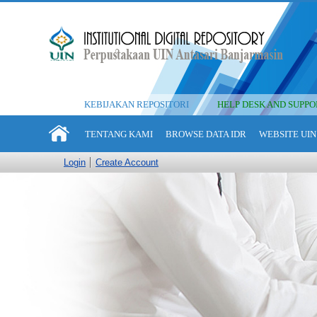
KEBIJAKAN REPOSITORI
HELP DESK AND SUPPO
TENTANG KAMI
BROWSE DATA IDR
WEBSITE UIN
Login
Create Account