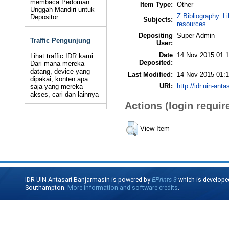
membaca Pedoman
Item Type:
Other
Unggah Mandiri untuk
Z Bibliography. L
Depositor.
Subjects:
resources
Depositing
Super Admin
Traffic Pengunjung
User:
Date
14 Nov 2015 01:
Lihat traffic IDR kami.
Deposited:
Dari mana mereka
datang, device yang
Last Modified:
14 Nov 2015 01:
dipakai, konten apa
URI:
http://idr.uin-anta
saja yang mereka
akses, cari dan lainnya
Actions (login requir
View Item
IDR UIN Antasari Banjarmasin is powered by
EPrints 3
which is develope
Southampton.
More information and software credits
.