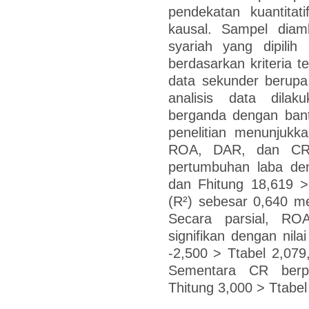
pendekatan kuantitati
kausal. Sampel diamb
syariah yang dipilih
berdasarkan kriteria t
data sekunder berupa
analisis data dilak
berganda dengan bant
penelitian menunjukk
ROA, DAR, dan CR b
pertumbuhan laba deng
dan Fhitung 18,619 > 
(R²) sebesar 0,640 m
Secara parsial, RO
signifikan dengan nil
-2,500 > Ttabel 2,079,
Sementara CR berpen
Thitung 3,000 > Ttabel