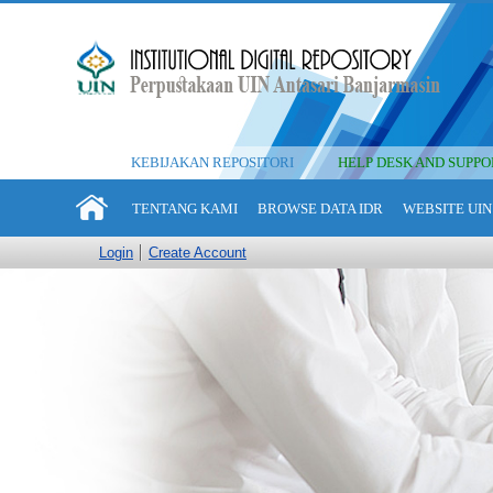
KEBIJAKAN REPOSITORI
HELP DESK AND SUPPO
TENTANG KAMI
BROWSE DATA IDR
WEBSITE UIN
Login
Create Account