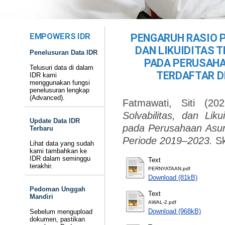
EMPOWERS IDR
PENGARUH RASIO P
DAN LIKUIDITAS
Penelusuran Data IDR
PADA PERUSAHA
Telusuri data di dalam
TERDAFTAR DI
IDR kami
menggunakan fungsi
penelusuran lengkap
(Advanced).
Fatmawati, Siti
(20
Solvabilitas, dan Li
Update Data IDR
pada Perusahaan Asura
Terbaru
Periode 2019–2023.
Sk
Lihat data yang sudah
kami tambahkan ke
IDR dalam seminggu
Text
terakhir.
PERNYATAAN.pdf
Download (81kB)
Pedoman Unggah
Text
Mandiri
AWAL-2.pdf
Download (968kB)
Sebelum mengupload
dokumen, pastikan