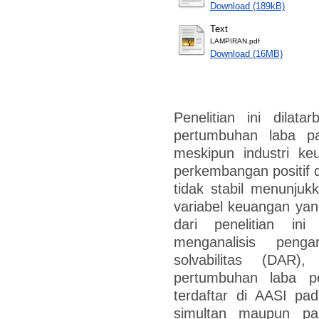
Download (189kB)
Text
LAMPIRAN.pdf
Download (16MB)
Penelitian ini dilata
pertumbuhan laba pa
meskipun industri ke
perkembangan positif 
tidak stabil menunjuk
variabel keuangan yang 
dari penelitian in
menganalisis penga
solvabilitas (DAR)
pertumbuhan laba p
terdaftar di AASI pa
simultan maupun par