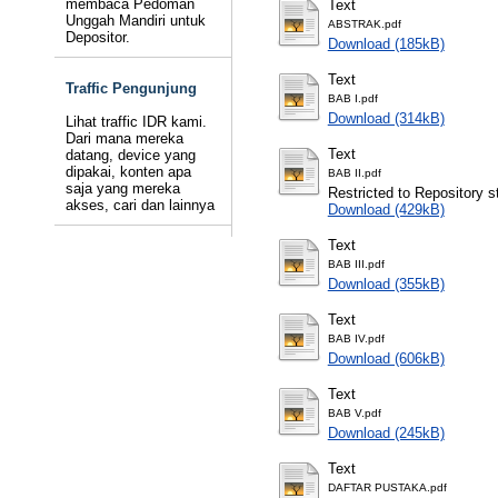
membaca Pedoman
Text
Unggah Mandiri untuk
ABSTRAK.pdf
Depositor.
Download (185kB)
Text
Traffic Pengunjung
BAB I.pdf
Download (314kB)
Lihat traffic IDR kami.
Dari mana mereka
Text
datang, device yang
dipakai, konten apa
BAB II.pdf
saja yang mereka
Restricted to Repository st
akses, cari dan lainnya
Download (429kB)
Text
BAB III.pdf
Download (355kB)
Text
BAB IV.pdf
Download (606kB)
Text
BAB V.pdf
Download (245kB)
Text
DAFTAR PUSTAKA.pdf