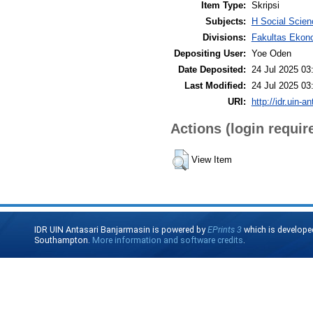
Item Type:
Skripsi
Subjects:
H Social Scien
Divisions:
Fakultas Ekono
Depositing User:
Yoe Oden
Date Deposited:
24 Jul 2025 03
Last Modified:
24 Jul 2025 03
URI:
http://idr.uin-a
Actions (login requir
View Item
IDR UIN Antasari Banjarmasin is powered by
EPrints 3
which is develope
Southampton.
More information and software credits
.