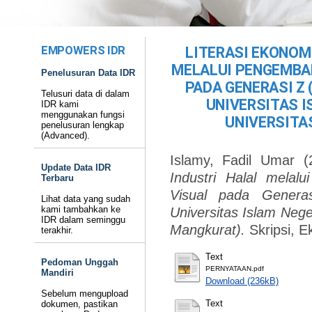
EMPOWERS IDR
LITERASI EKONOMI
MELALUI PENGEMBA
Penelusuran Data IDR
PADA GENERASI Z
Telusuri data di dalam
UNIVERSITAS I
IDR kami
menggunakan fungsi
UNIVERSITA
penelusuran lengkap
(Advanced).
Islamy, Fadil Umar
(
Update Data IDR
Industri Halal mela
Terbaru
Visual pada Genera
Lihat data yang sudah
kami tambahkan ke
Universitas Islam Nege
IDR dalam seminggu
Mangkurat).
Skripsi, E
terakhir.
Text
Pedoman Unggah
PERNYATAAN.pdf
Mandiri
Download (236kB)
Sebelum mengupload
Text
dokumen, pastikan