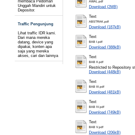
membaca Pedoman
AWAL.pdf
Unggah Mandiri untuk
Download (2MB)
Depositor.
Text
ABSTRAK.pdf
Traffic Pengunjung
Download (187kB)
Lihat traffic IDR kami.
Text
Dari mana mereka
datang, device yang
BAB I.pdf
dipakai, konten apa
Download (388kB)
saja yang mereka
akses, cari dan lainnya
Text
BAB II.pdf
Restricted to Repository st
Download (448kB)
Text
BAB III.pdf
Download (481kB)
Text
BAB IV.pdf
Download (749kB)
Text
BAB V.pdf
Download (206kB)