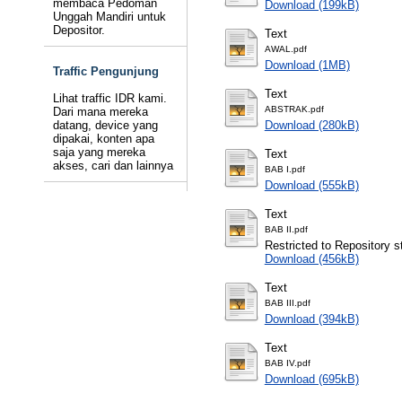
membaca Pedoman
Download (199kB)
Unggah Mandiri untuk
Depositor.
Text
AWAL.pdf
Download (1MB)
Traffic Pengunjung
Text
Lihat traffic IDR kami.
ABSTRAK.pdf
Dari mana mereka
datang, device yang
Download (280kB)
dipakai, konten apa
saja yang mereka
Text
akses, cari dan lainnya
BAB I.pdf
Download (555kB)
Text
BAB II.pdf
Restricted to Repository st
Download (456kB)
Text
BAB III.pdf
Download (394kB)
Text
BAB IV.pdf
Download (695kB)