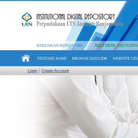
KEBIJAKAN REPOSITORI
HELP DESK AND SUPPO
TENTANG KAMI
BROWSE DATA IDR
WEBSITE UIN
Login
Create Account