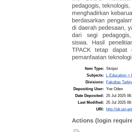
pedagogis, teknologis, 
menghadirkan kebarua
berdasarkan pengalam
di daerah pedesaan, 
dari segi pedagogis,
siswa. Hasil penelit
TPACK tetap dapat di
pemanfaatan teknologi,
Item Type:
Skripsi
Subjects:
L Education > 
Divisions:
Fakultas Tarbi
Depositing User:
Yoe Oden
Date Deposited:
25 Jul 2025 06
Last Modified:
25 Jul 2025 06
URI:
http://idr.uin-a
Actions (login requir