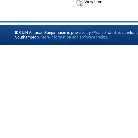
View Item
IDR UIN Antasari Banjarmasin is powered by
EPrints 3
which is develope
Southampton.
More information and software credits
.