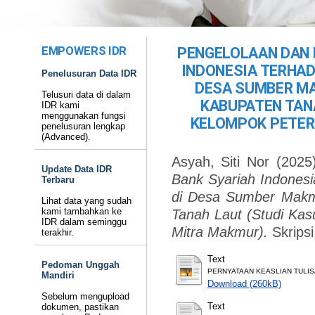
EMPOWERS IDR
PENGELOLAAN DAN 
INDONESIA TERHA
Penelusuran Data IDR
DESA SUMBER M
Telusuri data di dalam
KABUPATEN TAN
IDR kami
menggunakan fungsi
KELOMPOK PETER
penelusuran lengkap
(Advanced).
Asyah, Siti Nor
(2025
Update Data IDR
Bank Syariah Indones
Terbaru
di Desa Sumber Makm
Lihat data yang sudah
kami tambahkan ke
Tanah Laut (Studi Ka
IDR dalam seminggu
Mitra Makmur).
Skrips
terakhir.
Text
Pedoman Unggah
PERNYATAAN KEASLIAN TULIS
Mandiri
Download (260kB)
Sebelum mengupload
Text
dokumen, pastikan