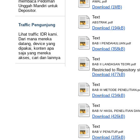
membaca Pedoman
AWAL.pdf
Unggah Mandiri untuk
Download (1MB)
Depositor.
Text
ABSTRAK.pdf
Traffic Pengunjung
Download (194kB)
Lihat traffic IDR kami.
Text
Dari mana mereka
datang, device yang
BAB I PENDAHULUAN.pdf
dipakai, konten apa
Download (358kB)
saja yang mereka
akses, cari dan lainnya
Text
BAB II LANDASAN TEORI.pdf
Restricted to Repository st
Download (477kB)
Text
BAB III METODE PENELITIAN.p
Download (234kB)
Text
BAB IV HASIL PENELITIAN DA
Download (426kB)
Text
BAB V PENUTUP.pdf
Download (185kB)