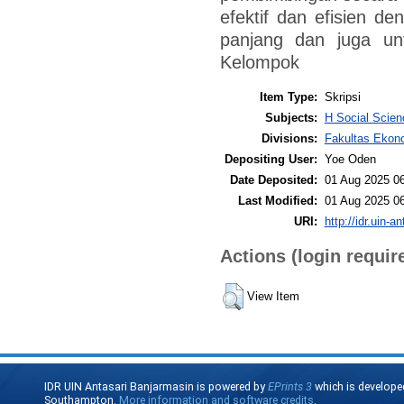
efektif dan efisien d
panjang dan juga un
Kelompok
Item Type:
Skripsi
Subjects:
H Social Scien
Divisions:
Fakultas Ekono
Depositing User:
Yoe Oden
Date Deposited:
01 Aug 2025 0
Last Modified:
01 Aug 2025 0
URI:
http://idr.uin-a
Actions (login requir
View Item
IDR UIN Antasari Banjarmasin is powered by
EPrints 3
which is develope
Southampton.
More information and software credits
.