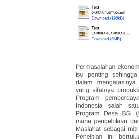
Text
DAFTAR PUSTAKA.pdf
Download (198kB)
Text
LAMPIRAN-LAMPIRAN.pdf
Download (6MB)
Permasalahan ekonomi
isu penting sehingg
dalam mengatasinya
yang sifatnya produkt
Program pemberday
Indonesia salah sa
Program Desa BSI (B
mana pengelolaan dan
Maslahat sebagai mitr
Penelitian ini bertu