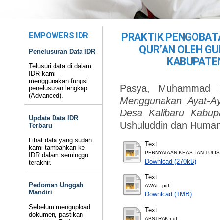
EMPOWERS IDR
PRAKTIK PENGOBAT
QUR’AN OLEH GU
Penelusuran Data IDR
KABUPATE
Telusuri data di dalam
IDR kami
menggunakan fungsi
Pasya, Muhammad R
penelusuran lengkap
(Advanced).
Menggunakan Ayat-Ay
Desa Kalibaru Kabup
Update Data IDR
Ushuluddin dan Human
Terbaru
Lihat data yang sudah
Text
kami tambahkan ke
PERNYATAAN KEASLIAN TULIS
IDR dalam seminggu
Download (270kB)
terakhir.
Text
Pedoman Unggah
AWAL .pdf
Mandiri
Download (1MB)
Sebelum mengupload
Text
dokumen, pastikan
ABSTRAK.pdf