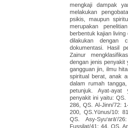
mengkaji dampak yan
melakukan pengobatan
psikis, maupun spiritu
merupakan penelitia
berbentuk kajian livin
dilakukan dengan c
dokumentasi. Hasil p
Zainur mengklasifika
dengan jenis penyakit 
gangguan jin, ilmu hitam
spiritual berat, anak 
dalam rumah tangga
petunjuk. Ayat-ayat
penyakit ini yaitu: QS
286, QS. Al-Jinn/72: 1
200, QS.Yūnus/10: 81
QS. Asy-Syu‘arā’/2
Fuṣṣilat/41: 44, QS. A