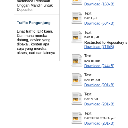
membaca Pedoman
Download (160kB)
Unggah Mandiri untuk
Depositor.
Text
BAB I.pdf
Traffic Pengunjung
Download (634kB)
Lihat traffic IDR kami.
Text
Dari mana mereka
BAB II .pdf
datang, device yang
Restricted to Repository st
dipakai, konten apa
Download (711kB)
saja yang mereka
akses, cari dan lainnya
Text
BAB III .pdf
Download (244kB)
Text
BAB IV .pdf
Download (901kB)
Text
BAB V.pdf
Download (201kB)
Text
DAFTAR PUSTAKA .pdf
Download (201kB)