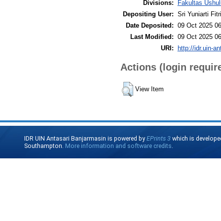
Divisions:
Fakultas Ushul
Depositing User:
Sri Yuniarti Fitr
Date Deposited:
09 Oct 2025 06
Last Modified:
09 Oct 2025 06
URI:
http://idr.uin-a
Actions (login requir
View Item
IDR UIN Antasari Banjarmasin is powered by
EPrints 3
which is develope
Southampton.
More information and software credits
.