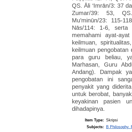
QS. Āli ‘Imrān/3: 37 d
Zumar/39: 53, QS.
Mu’minūn/23: 115-118
Nās/114: 1-6, serta
memahami ayat-ayat 
keilmuan, spiritualit
keilmuan pengobatan di
para guru beliau, 
Marhasan, Guru Abdu
Andang). Dampak yan
pengobatan ini sang
penyakit yang diderita
untuk berobat, banya
keyakinan pasien u
dihadapinya.
Item Type:
Skripsi
Subjects:
B Philosophy. 