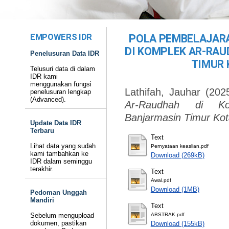
EMPOWERS IDR
POLA PEMBELAJARA
DI KOMPLEK AR-RA
Penelusuran Data IDR
TIMUR 
Telusuri data di dalam
IDR kami
menggunakan fungsi
Lathifah, Jauhar
(202
penelusuran lengkap
(Advanced).
Ar-Raudhah di Ko
Banjarmasin Timur Kot
Update Data IDR
Terbaru
Text
Lihat data yang sudah
Pernyataan keaslian.pdf
kami tambahkan ke
Download (269kB)
IDR dalam seminggu
terakhir.
Text
Awal.pdf
Download (1MB)
Pedoman Unggah
Mandiri
Text
Sebelum mengupload
ABSTRAK.pdf
dokumen, pastikan
Download (155kB)