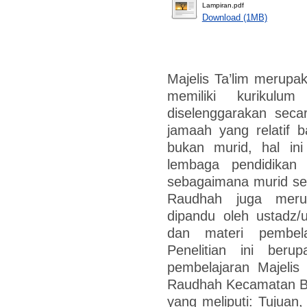
Lampiran.pdf
Download (1MB)
Majelis Ta’lim merupa
memiliki kurikulum
diselenggarakan secar
jamaah yang relatif 
bukan murid, hal ini
lembaga pendidikan 
sebagaimana murid seko
Raudhah juga meru
dipandu oleh ustadz/
dan materi pembela
Penelitian ini beru
pembelajaran Majelis
Raudhah Kecamatan Ba
yang meliputi: Tujuan