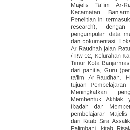
Majelis Ta’lim Ar-
Kecamatan Banjarm
Penelitian ini termasu
research), dengan 
pengumpulan data me
dan dokumentasi. Lokas
Ar-Raudhah jalan Rat
/ Rw 02, Kelurahan K
Timur Kota Banjarmasin
dari panitia, Guru (pe
ta’lim Ar-Raudhah. H
tujuan Pembelajaran 
Meningkatkan pen
Membentuk Akhlak y
Ibadah dan Mempere
pembelajaran Majelis
dari Kitab Sira Assal
Palimbani, kitab Ris