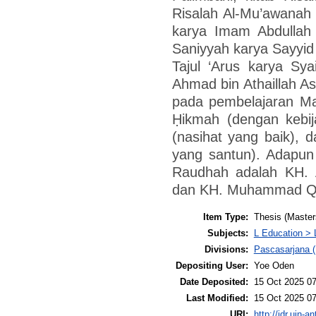
Risalah Al-Mu’awanah
karya Imam Abdullah 
Saniyyah karya Sayyid
Tajul ‘Arus karya Sy
Ahmad bin Athaillah A
pada pembelajaran Maje
Ḥikmah (dengan kebij
(nasihat yang baik), d
yang santun). Adapun 
Raudhah adalah KH. 
dan KH. Muhammad Qo
Item Type:
Thesis (Master
Subjects:
L Education > 
Divisions:
Pascasarjana (
Depositing User:
Yoe Oden
Date Deposited:
15 Oct 2025 07
Last Modified:
15 Oct 2025 07
URI:
http://idr.uin-a