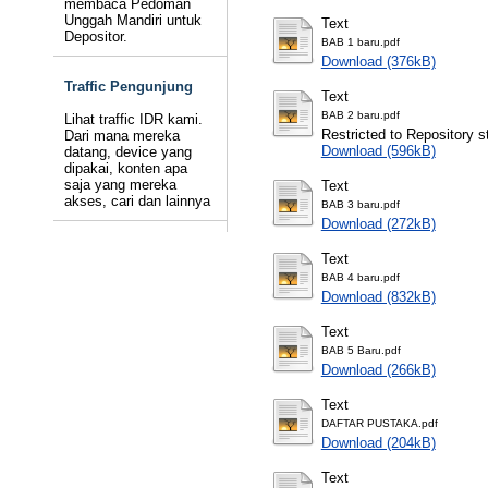
membaca Pedoman
Unggah Mandiri untuk
Text
Depositor.
BAB 1 baru.pdf
Download (376kB)
Traffic Pengunjung
Text
BAB 2 baru.pdf
Lihat traffic IDR kami.
Restricted to Repository st
Dari mana mereka
Download (596kB)
datang, device yang
dipakai, konten apa
saja yang mereka
Text
akses, cari dan lainnya
BAB 3 baru.pdf
Download (272kB)
Text
BAB 4 baru.pdf
Download (832kB)
Text
BAB 5 Baru.pdf
Download (266kB)
Text
DAFTAR PUSTAKA.pdf
Download (204kB)
Text