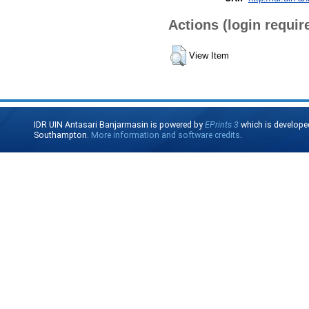
Actions (login requir
View Item
IDR UIN Antasari Banjarmasin is powered by
EPrints 3
which is develope
Southampton.
More information and software credits
.