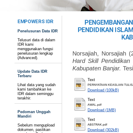
EMPOWERS IDR
PENGEMBANGAN 
PENDIDIKAN ISLAM
Penelusuran Data IDR
KAB
Telusuri data di dalam
IDR kami
menggunakan fungsi
Norsajiah, Norsajiah
(
penelusuran lengkap
(Advanced).
Hard Skill Pendidikan
Kabupaten Banjar.
Tes
Update Data IDR
Terbaru
Text
Lihat data yang sudah
PERNYATAAN KEASLIAN TULIS
kami tambahkan ke
Download (100kB)
IDR dalam seminggu
terakhir.
Text
AWAL.pdf
Download (1MB)
Pedoman Unggah
Mandiri
Text
Sebelum mengupload
ABSTRAK.pdf
dokumen, pastikan
Download (302kB)