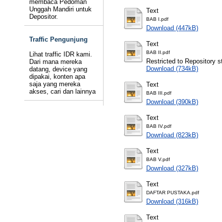
membaca Pedoman
Unggah Mandiri untuk
Text
Depositor.
BAB I.pdf
Download (447kB)
Traffic Pengunjung
Text
BAB II.pdf
Lihat traffic IDR kami.
Restricted to Repository st
Dari mana mereka
Download (734kB)
datang, device yang
dipakai, konten apa
saja yang mereka
Text
akses, cari dan lainnya
BAB III.pdf
Download (390kB)
Text
BAB IV.pdf
Download (823kB)
Text
BAB V.pdf
Download (327kB)
Text
DAFTAR PUSTAKA.pdf
Download (316kB)
Text