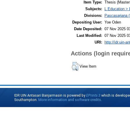
Item Type:
Thesis (Master
Subjects:
L Education > 
Divisions:
Pascasarjana (
Depositing User:
Yoe Oden
Date Deposited:
07 Nov 2025 0
Last Modified:
07 Nov 2025 0
URI:
http://idr.uin-a
Actions (login requir
View Item
IDR UIN Antasari Banjarmasin is powered by
EPrints 3
which is develope
Southampton.
More information and software credits
.