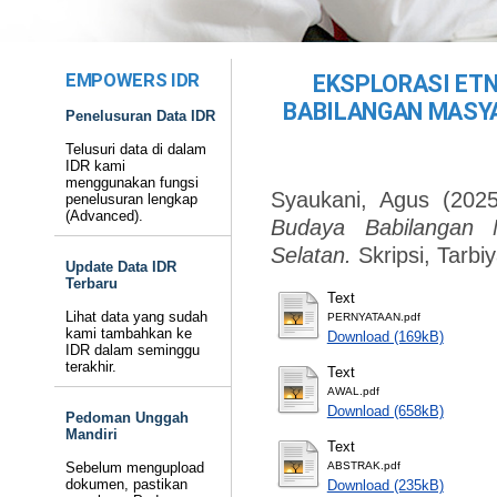
EMPOWERS IDR
EKSPLORASI ET
BABILANGAN MASY
Penelusuran Data IDR
Telusuri data di dalam
IDR kami
menggunakan fungsi
Syaukani, Agus
(202
penelusuran lengkap
(Advanced).
Budaya Babilangan 
Selatan.
Skripsi, Tarb
Update Data IDR
Terbaru
Text
Lihat data yang sudah
PERNYATAAN.pdf
kami tambahkan ke
Download (169kB)
IDR dalam seminggu
terakhir.
Text
AWAL.pdf
Download (658kB)
Pedoman Unggah
Mandiri
Text
Sebelum mengupload
ABSTRAK.pdf
dokumen, pastikan
Download (235kB)