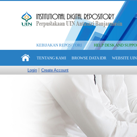
KEBIJAKAN REPOSITORI
HELP DESK AND SUPPO
TENTANG KAMI
BROWSE DATA IDR
WEBSITE UIN
Login
Create Account