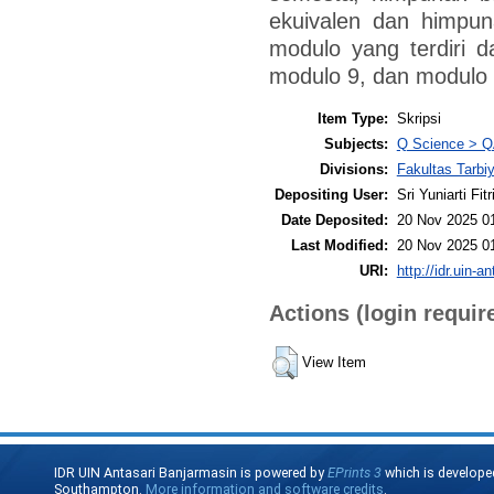
ekuivalen dan himpun
modulo yang terdiri 
modulo 9, dan modulo 
Item Type:
Skripsi
Subjects:
Q Science > Q
Divisions:
Fakultas Tarbi
Depositing User:
Sri Yuniarti Fitr
Date Deposited:
20 Nov 2025 0
Last Modified:
20 Nov 2025 0
URI:
http://idr.uin-a
Actions (login requir
View Item
IDR UIN Antasari Banjarmasin is powered by
EPrints 3
which is develope
Southampton.
More information and software credits
.