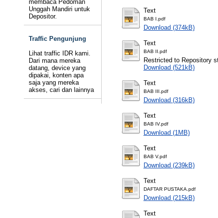
membaca Pedoman
Unggah Mandiri untuk
Text
Depositor.
BAB I.pdf
Download (374kB)
Traffic Pengunjung
Text
BAB II.pdf
Lihat traffic IDR kami.
Restricted to Repository st
Dari mana mereka
Download (521kB)
datang, device yang
dipakai, konten apa
saja yang mereka
Text
akses, cari dan lainnya
BAB III.pdf
Download (316kB)
Text
BAB IV.pdf
Download (1MB)
Text
BAB V.pdf
Download (239kB)
Text
DAFTAR PUSTAKA.pdf
Download (215kB)
Text