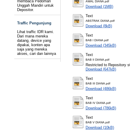
membaca Pedoman
AWAL DIANA.pdf
Unggah Mandiri untuk
Download (1MB)
Depositor.
Text
ABSTRAK DIANA.pdf
Traffic Pengunjung
Download (8kB)
Lihat traffic IDR kami.
Text
Dari mana mereka
datang, device yang
BAB I DIANA.pdf
dipakai, konten apa
Download (345kB)
saja yang mereka
akses, cari dan lainnya
Text
BAB II DIANA.pdf
Restricted to Repository st
Download (647kB)
Text
BAB III DIANA.pdf
Download (486kB)
Text
BAB IV DIANA.pdf
Download (786kB)
Text
BAB V DIANA.pdf
Download (10kB)