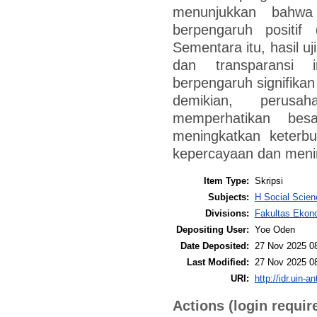
menunjukkan bahwa 
berpengaruh positif 
Sementara itu, hasil u
dan transparansi 
berpengaruh signifikan
demikian, perusa
memperhatikan bes
meningkatkan keterb
kepercayaan dan menin
Item Type:
Skripsi
Subjects:
H Social Scien
Divisions:
Fakultas Ekono
Depositing User:
Yoe Oden
Date Deposited:
27 Nov 2025 0
Last Modified:
27 Nov 2025 0
URI:
http://idr.uin-a
Actions (login requir