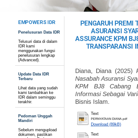
EMPOWERS IDR
PENGARUH PREMI 
ASURANSI SYAR
Penelusuran Data IDR
ASSURANCE KPM BJ
Telusuri data di dalam
TRANSPARANSI I
IDR kami
menggunakan fungsi
penelusuran lengkap
(Advanced).
Diana, Diana
(2025)
Update Data IDR
Nasabah Asuransi Syari
Terbaru
KPM BJ8 Cabang Ba
Lihat data yang sudah
kami tambahkan ke
Informasi Sebagai Vari
IDR dalam seminggu
Bisnis Islam.
terakhir.
Text
Pedoman Unggah
PERNYATAAN DIANA.pdf
Mandiri
Download (89kB)
Sebelum mengupload
Text
dokumen, pastikan