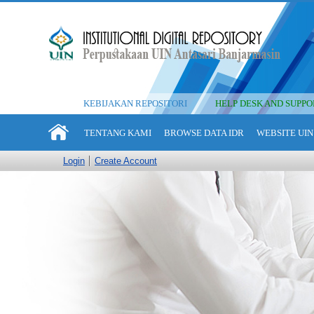
KEBIJAKAN REPOSITORI
HELP DESK AND SUPPO
TENTANG KAMI
BROWSE DATA IDR
WEBSITE UIN
Login
Create Account