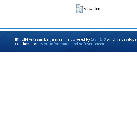
View Item
IDR UIN Antasari Banjarmasin is powered by
EPrints 3
which is develope
Southampton.
More information and software credits
.