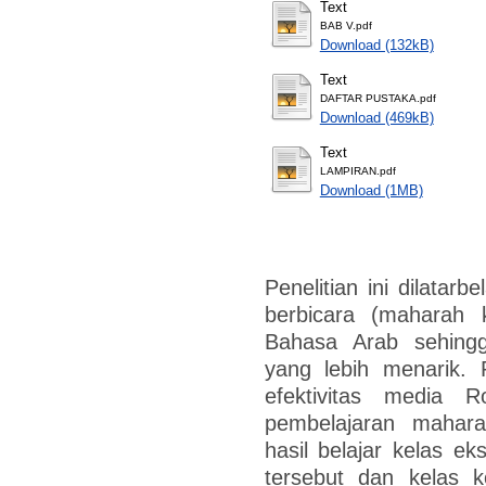
Text
BAB V.pdf
Download (132kB)
Text
DAFTAR PUSTAKA.pdf
Download (469kB)
Text
LAMPIRAN.pdf
Download (1MB)
Penelitian ini dilata
berbicara (maharah 
Bahasa Arab sehingg
yang lebih menarik. P
efektivitas media 
pembelajaran mahar
hasil belajar kelas 
tersebut dan kelas 