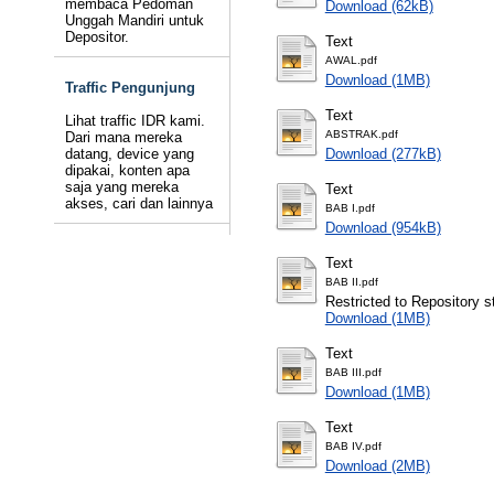
membaca Pedoman
Download (62kB)
Unggah Mandiri untuk
Depositor.
Text
AWAL.pdf
Download (1MB)
Traffic Pengunjung
Text
Lihat traffic IDR kami.
ABSTRAK.pdf
Dari mana mereka
datang, device yang
Download (277kB)
dipakai, konten apa
saja yang mereka
Text
akses, cari dan lainnya
BAB I.pdf
Download (954kB)
Text
BAB II.pdf
Restricted to Repository st
Download (1MB)
Text
BAB III.pdf
Download (1MB)
Text
BAB IV.pdf
Download (2MB)