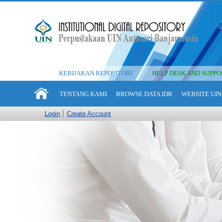
KEBIJAKAN REPOSITORI
HELP DESK AND SUPPO
TENTANG KAMI
BROWSE DATA IDR
WEBSITE UIN
Login
Create Account