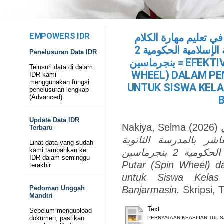
EMPOWERS IDR
في تعليم مهارة الكلام
لطلبة الصف العاشر بالمدرسة الثانوية الإسلامية الحكومية 2
Penelusuran Data IDR
بنجرماسين = EFEKTIVITAS MEDIA RODA PUTAR (SPIN
Telusuri data di dalam
WHEEL) DALAM P
IDR kami
menggunakan fungsi
UNTUK SISWA KELA
penelusuran lengkap
(Advanced).
Update Data IDR
Nakiya, Selma
(2026)
Terbaru
شر بالمدرسة الثانوية
Lihat data yang sudah
kami tambahkan ke
الإسلامية الحكومية 2 بنجرماسين = Efektivitas Media Roda
IDR dalam seminggu
Putar (Spin Wheel) 
terakhir.
untuk Siswa Kela
Pedoman Unggah
Banjarmasin.
Skripsi, 
Mandiri
Text
Sebelum mengupload
dokumen, pastikan
PERNYATAAN KEASLIAN TULIS