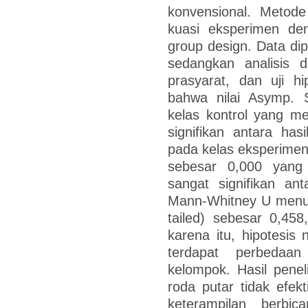
konvensional. Metode
kuasi eksperimen den
group design. Data dip
sedangkan analisis di
prasyarat, dan uji h
bahwa nilai Asymp. S
kelas kontrol yang m
signifikan antara has
pada kelas eksperimen d
sebesar 0,000 yang 
sangat signifikan an
Mann-Whitney U menun
tailed) sebesar 0,458
karena itu, hipotesis 
terdapat perbedaan
kelompok. Hasil pene
roda putar tidak efekt
keterampilan berb