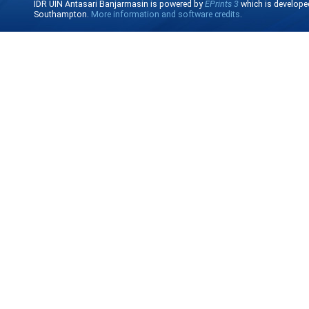
IDR UIN Antasari Banjarmasin is powered by
EPrints 3
which is develope
Southampton.
More information and software credits
.