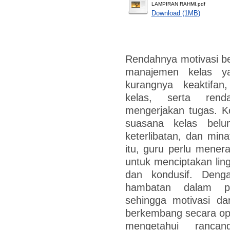
LAMPIRAN RAHMI.pdf
Download (1MB)
Rendahnya motivasi bel
manajemen kelas ya
kurangnya keaktifan
kelas, serta ren
mengerjakan tugas. K
suasana kelas bel
keterlibatan, dan mina
itu, guru perlu mener
untuk menciptakan ling
dan kondusif. Deng
hambatan dalam pe
sehingga motivasi d
berkembang secara opti
mengetahui ranca