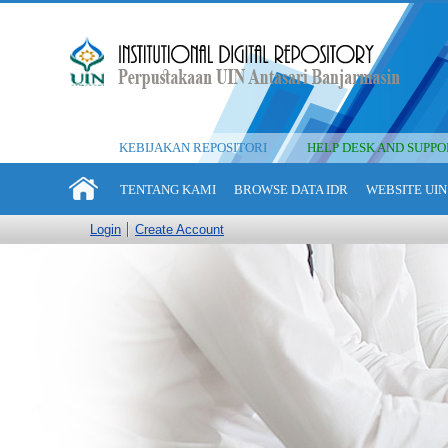
KEBIJAKAN REPOSITORI
HELP DESK AND SUPPO
TENTANG KAMI
BROWSE DATA IDR
WEBSITE UIN
Login
Create Account