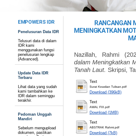
EMPOWERS IDR
RANCANGAN 
MENINGKATKAN MOTI
Penelusuran Data IDR
MA
Telusuri data di dalam
IDR kami
menggunakan fungsi
Nazillah, Rahmi
(20
penelusuran lengkap
(Advanced).
dalam Meningkatkan Mo
Tanah Laut.
Skripsi, T
Update Data IDR
Terbaru
Text
Lihat data yang sudah
Surat Keaslian Tulisan.pdf
kami tambahkan ke
Download (396kB)
IDR dalam seminggu
terakhir.
Text
AWAL FIX.pdf
Download (1MB)
Pedoman Unggah
Mandiri
Text
Sebelum mengupload
ABSTRAK Rahmi.pdf
dokumen, pastikan
Download (7kB)