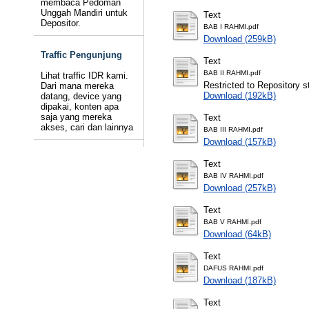
membaca Pedoman
Unggah Mandiri untuk
Text
Depositor.
BAB I RAHMI.pdf
Download (259kB)
Traffic Pengunjung
Text
BAB II RAHMI.pdf
Lihat traffic IDR kami.
Restricted to Repository st
Dari mana mereka
Download (192kB)
datang, device yang
dipakai, konten apa
saja yang mereka
Text
akses, cari dan lainnya
BAB III RAHMI.pdf
Download (157kB)
Text
BAB IV RAHMI.pdf
Download (257kB)
Text
BAB V RAHMI.pdf
Download (64kB)
Text
DAFUS RAHMI.pdf
Download (187kB)
Text