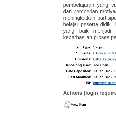
pembelajaran yang var
dan pemberian motivas
meningkatkan partisipa
belajar peserta didik
yang baik menjadi 
keberhasilan proses p
Item Type:
Skripsi
Subjects:
L Education > 
Divisions:
Fakultas Tarb
Depositing User:
Yoe Oden
Date Deposited:
13 Jan 2026 06
Last Modified:
13 Jan 2026 07
URI:
http://idr.uin-a
Actions (login requir
View Item