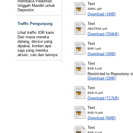
membaca Pedoman
Text
Unggah Mandiri untuk
AWAL.pdf
Depositor.
Download (1MB)
Traffic Pengunjung
Text
ABSTRAK.pdf
Lihat traffic IDR kami.
Download (334kB)
Dari mana mereka
datang, device yang
Text
dipakai, konten apa
BAB I.pdf
saja yang mereka
Download (2MB)
akses, cari dan lainnya
Text
BAB II.pdf
Restricted to Repository st
Download (1MB)
Text
BAB III.pdf
Download (717kB)
Text
BAB IV.pdf
Download (5MB)
Text
BAB V.pdf