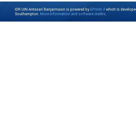
IDR UIN Antasari Banjarmasin is powered by
EPrints 3
which is develope
Southampton.
More information and software credits
.