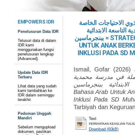
EMPOWERS IDR
 ذوي الاحتياجات الخاصة
التاسعة الابتدائية
Penelusuran Data IDR
ببنجرماسين = STRATEGI PEMBELAJARAN BAHASA ARAB
Telusuri data di dalam
UNTUK ANAK BERK
IDR kami
menggunakan fungsi
INKLUSI PADA SD
penelusuran lengkap
(Advanced).
Ismail, Gofar
(2026)
Update Data IDR
املة في مدرسة محمدية
Terbaru
التاسعة الابتدائية ببنجرماسين = Strategi
Lihat data yang sudah
kami tambahkan ke
Bahasa Arab Untuk An
IDR dalam seminggu
Inklusi Pada SD Muh
terakhir.
Tarbiyah dan Keguruan
Pedoman Unggah
Mandiri
Text
PERNYATAAN KEASLIAN TULIS
Sebelum mengupload
Download (60kB)
dokumen, pastikan