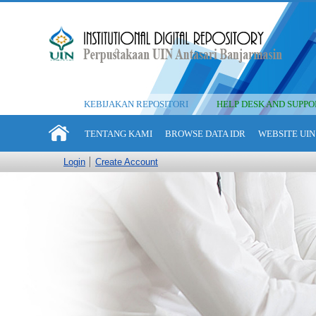
KEBIJAKAN REPOSITORI
HELP DESK AND SUPPO
TENTANG KAMI
BROWSE DATA IDR
WEBSITE UIN
Login
Create Account