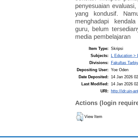
penyesuaian evaluasi, 
yang kondusif. Nam
menghadapi kendala
guru, belum tersedian
media pembelajaran
Item Type:
Skripsi
Subjects:
L Education > 
Divisions:
Fakultas Tarbi
Depositing User:
Yoe Oden
Date Deposited:
14 Jan 2026 02
Last Modified:
14 Jan 2026 02
URI:
http://idr.uin-a
Actions (login requir
View Item