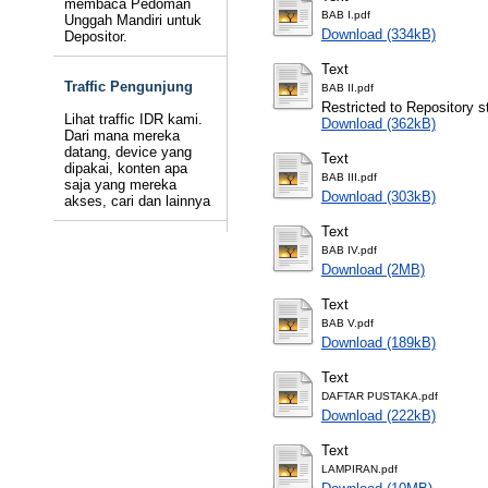
membaca Pedoman
BAB I.pdf
Unggah Mandiri untuk
Download (334kB)
Depositor.
Text
Traffic Pengunjung
BAB II.pdf
Restricted to Repository st
Lihat traffic IDR kami.
Download (362kB)
Dari mana mereka
datang, device yang
Text
dipakai, konten apa
BAB III.pdf
saja yang mereka
Download (303kB)
akses, cari dan lainnya
Text
BAB IV.pdf
Download (2MB)
Text
BAB V.pdf
Download (189kB)
Text
DAFTAR PUSTAKA.pdf
Download (222kB)
Text
LAMPIRAN.pdf