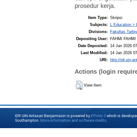
prosedur kerja.
Item Type:
Skripsi
Subjects:
L Education > 
Divisions:
Fakultas Tarbi
Depositing User:
FAHMI FAHMI
Date Deposited:
14 Jan 2026 07
Last Modified:
14 Jan 2026 07
URI:
http://idr.uin-a
Actions (login requir
View Item
IDR UIN Antasari Banjarmasin is powered by
EPrints 3
which is develope
Southampton.
More information and software credits
.