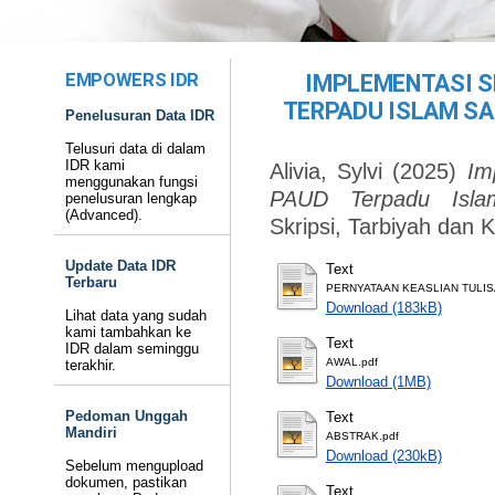
EMPOWERS IDR
IMPLEMENTASI S
TERPADU ISLAM S
Penelusuran Data IDR
Telusuri data di dalam
IDR kami
Alivia, Sylvi
(2025)
Im
menggunakan fungsi
PAUD Terpadu Islam
penelusuran lengkap
(Advanced).
Skripsi, Tarbiyah dan 
Update Data IDR
Text
Terbaru
PERNYATAAN KEASLIAN TULIS
Download (183kB)
Lihat data yang sudah
kami tambahkan ke
Text
IDR dalam seminggu
AWAL.pdf
terakhir.
Download (1MB)
Pedoman Unggah
Text
Mandiri
ABSTRAK.pdf
Download (230kB)
Sebelum mengupload
dokumen, pastikan
Text