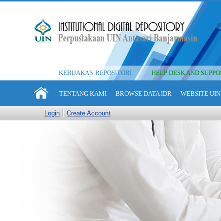
KEBIJAKAN REPOSITORI
HELP DESK AND SUPPO
TENTANG KAMI
BROWSE DATA IDR
WEBSITE UIN
Login
Create Account