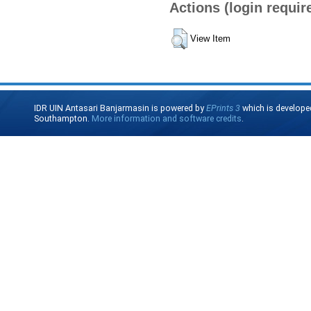
Actions (login requir
View Item
IDR UIN Antasari Banjarmasin is powered by
EPrints 3
which is develope
Southampton.
More information and software credits
.