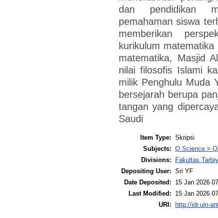
dan pendidikan m
pemahaman siswa terh
memberikan perspe
kurikulum matematika b
matematika, Masjid Al
nilai filosofis Islami
milik Penghulu Muda 
bersejarah berupa panj
tangan yang dipercaya
Saudi
Item Type:
Skripsi
Subjects:
Q Science > Q
Divisions:
Fakultas Tarbi
Depositing User:
Sri YF
Date Deposited:
15 Jan 2026 07
Last Modified:
15 Jan 2026 07
URI:
http://idr.uin-a