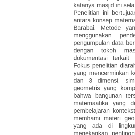
katanya masjid ini sel
Penelitian ini bertuju
antara konsep matemati
Barabai. Metode yan
menggunakan pendek
pengumpulan data ber
dengan tokoh mas
dokumentasi terkait 
Fokus penelitian diar
yang mencerminkan ko
dan 3 dimensi, simet
geometris yang kompl
bahwa bangunan ters
matemaatika yang d
pembelajaran kontekst
memhami materi geom
yang ada di lingkun
menekankan pentingny