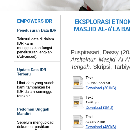
EMPOWERS IDR
EKSPLORASI ETNO
MASJID AL-A’LA B
Penelusuran Data IDR
Telusuri data di dalam
IDR kami
menggunakan fungsi
Puspitasari, Dessy
(20
penelusuran lengkap
(Advanced).
Arsitektur Masjid Al-
Tengah.
Skripsi, Tarb
Update Data IDR
Terbaru
Text
Lihat data yang sudah
PERNYATAAN.pdf
kami tambahkan ke
Download (361kB)
IDR dalam seminggu
terakhir.
Text
AWAL.pdf
Download (1MB)
Pedoman Unggah
Mandiri
Text
Sebelum mengupload
ABSTRAK.pdf
dokumen, pastikan
Download (480kB)