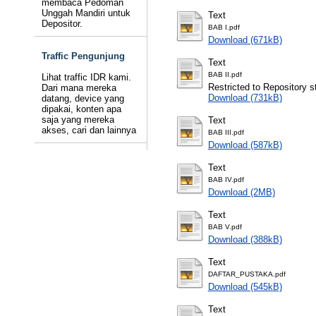
membaca Pedoman
Unggah Mandiri untuk
Text
Depositor.
BAB I.pdf
Download (671kB)
Traffic Pengunjung
Text
BAB II.pdf
Lihat traffic IDR kami.
Restricted to Repository st
Dari mana mereka
Download (731kB)
datang, device yang
dipakai, konten apa
saja yang mereka
Text
akses, cari dan lainnya
BAB III.pdf
Download (587kB)
Text
BAB IV.pdf
Download (2MB)
Text
BAB V.pdf
Download (388kB)
Text
DAFTAR_PUSTAKA.pdf
Download (545kB)
Text