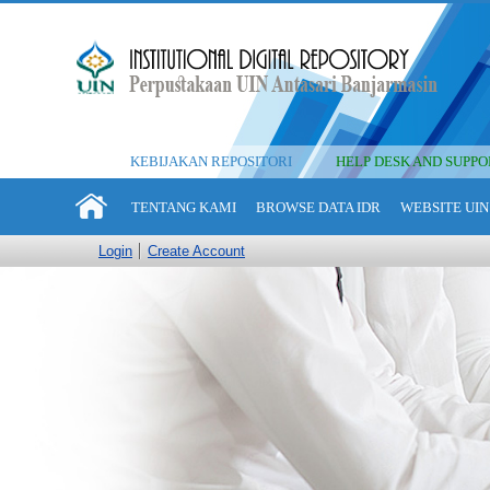
KEBIJAKAN REPOSITORI
HELP DESK AND SUPPO
TENTANG KAMI
BROWSE DATA IDR
WEBSITE UIN
Login
Create Account